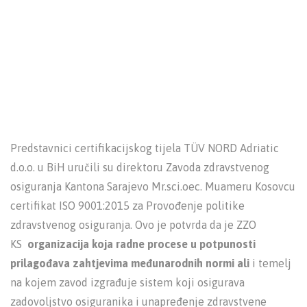
Predstavnici certifikacijskog tijela TÜV NORD Adriatic
d.o.o. u BiH uručili su direktoru Zavoda zdravstvenog
osiguranja Kantona Sarajevo Mr.sci.oec. Muameru Kosovcu
certifikat ISO 9001:2015 za Provođenje politike
zdravstvenog osiguranja. Ovo je potvrda da je ZZO
KS
organizacija koja radne procese u potpunosti
prilagođava zahtjevima međunarodnih normi ali
i temelj
na kojem zavod izgrađuje sistem koji osigurava
zadovoljstvo osiguranika i unapređenje zdravstvene