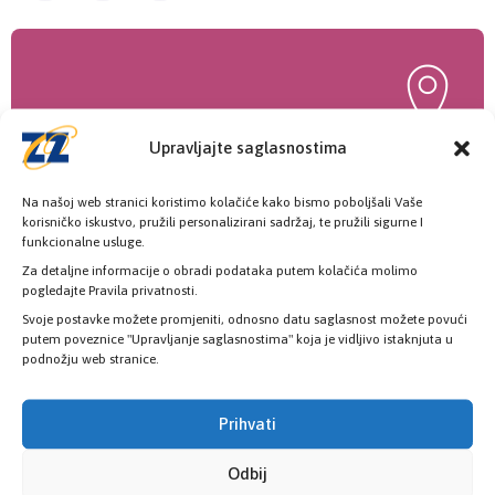
Upravljajte saglasnostima
Poslovnice
Na našoj web stranici koristimo kolačiće kako bismo poboljšali Vaše
korisničko iskustvo, pružili personalizirani sadržaj, te pružili sigurne I
Šest poslovnica zdravstvenog osiguranja
funkcionalne usluge.
Za detaljne informacije o obradi podataka putem kolačića molimo
pogledajte Pravila privatnosti.
Svoje postavke možete promjeniti, odnosno datu saglasnost možete povući
KONTAKT INFORMACIJE
putem poveznice "Upravljanje saglasnostima" koja je vidljivo istaknjuta u
podnožju web stranice.
Pozovite nas
Prihvati
+387 33 725 200
+387 33 725 257
Odbij