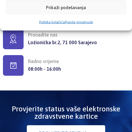
Prikaži podešavanja
Pišite nam
info@kzzosa.ba
Politika kolačića
Pravila privatnosti
Pronađite nas
Ložionička br.2, 71 000 Sarajevo
Radno vrijeme
08:00h - 16:00h
Provjerite status vaše elektronske
zdravstvene kartice