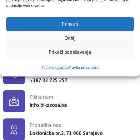
Poslovnice
podnožju web stranice.
Šest poslovnica zdravstvenog osiguranja
Prihvati
Odbij
KONTAKT INFORMACIJE
Prikaži podešavanja
Pozovite nas
Politika kolačića
Pravila privatnosti
+387 33 725 200
+387 33 725 257
Pišite nam
info@kzzosa.ba
Pronađite nas
Ložionička br.2, 71 000 Sarajevo