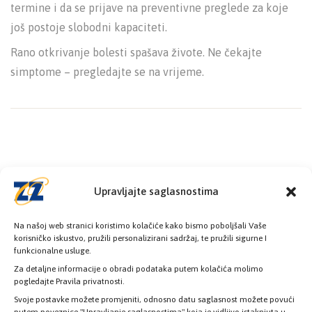
termine i da se prijave na preventivne preglede za koje
još postoje slobodni kapaciteti.
Rano otkrivanje bolesti spašava živote. Ne čekajte
simptome – pregledajte se na vrijeme.
Upravljajte saglasnostima
Na našoj web stranici koristimo kolačiće kako bismo poboljšali Vaše
korisničko iskustvo, pružili personalizirani sadržaj, te pružili sigurne I
funkcionalne usluge.
Za detaljne informacije o obradi podataka putem kolačića molimo
pogledajte Pravila privatnosti.
Svoje postavke možete promjeniti, odnosno datu saglasnost možete povući
putem poveznice "Upravljanje saglasnostima" koja je vidljivo istaknjuta u