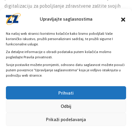
digitalizaciju za poboljšanje zdravstvene zaštite svojih
građana, posebno onih kojima je pomoć najpotrebnija.
Upravljajte saglasnostima
Očekujemo da će ova reforma donijeti značajne benefite
našim korisnicima i dodatno unaprijediti zdravstveni
Na našoj web stranici koristimo kolačiće kako bismo poboljšali Vaše
sistem Kantona Sarajevo.
korisničko iskustvo, pružili personalizirani sadržaj, te pružili sigurne I
funkcionalne usluge.
Za detaljne informacije o obradi podataka putem kolačića molimo
pogledajte Pravila privatnosti.
Svoje postavke možete promjeniti, odnosno datu saglasnost možete povući
putem poveznice "Upravljanje saglasnostima" koja je vidljivo istaknjuta u
podnožju web stranice.
Prihvati
Odbij
Prikaži podešavanja