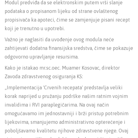
Modul predviđa da se elektronskim putem vrši slanje
podataka o propisanom lijeku od strane ovlaštenog
propisivača ka apoteci, čime se zamjenjuje pisani recept
koji je trenutno u upotrebi.
Važno je naglasiti da uvođenje ovog modula neće
zahtijevati dodatna finansijska sredstva, čime se pokazuje
odgovorno upravljanje resursima.
Kako je istakao mr.sc.oec. Muamer Kosovac, direktor
Zavoda zdravstvenog osiguranja KS:
„Implementacija 'Crvenih recepata' predstavlja veliki
korak naprijed u pružanju podrške našim ratnim vojnim
invalidima i RVI paraplegičarima. Na ovaj način
omogućavamo im jednostavniji i brži pristup potrebnim
lijekovima, smanjujemo administrativno opterećenje i
poboljšavamo kvalitetu njihove zdravstvene njege. Ovaj