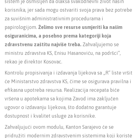
sistem je osmišljen da olakša svakodnevni život naših
korisnika, jer sada mogu ostvariti svoja prava bez potrebe
za suvišnim administrativnim procedurama i
papirologijom.
Želimo sve resurse usmjeriti ka našim
osiguranicima, a posebno prema kategoriji koja
zdravstvenu zaštitu najviše treba.
Zahvaljujemo se
ministru zdravstva KS, Enisu Hasanoviću, na podršci“,
rekao je direktor Kosovac.
Kontrolu propisivanja i izdavanja lijekova sa „R“ liste vršit
će Ministarstvo zdravstva KS, čime se osigurava pravilna i
efikasna upotreba resursa. Realizacija recepata biće
vršena u apotekama sa kojima Zavod ima zaključen
ugovor o izdavanju lijekova, što dodatno garantuje
dostupnost i kvalitet usluge za korisnike.
Zahvaljujući ovom modulu, Kanton Sarajevo će se
pridružiti modernim zdravstvenim sistemima koji koriste