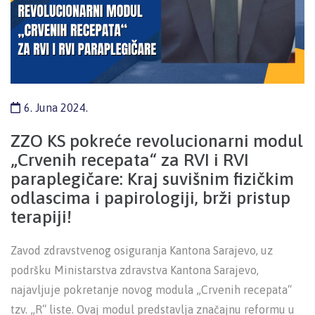
6. Juna 2024.
ZZO KS pokreće revolucionarni modul
„Crvenih recepata“ za RVI i RVI
paraplegičare: Kraj suvišnim fizičkim
odlascima i papirologiji, brži pristup
terapiji!
Zavod zdravstvenog osiguranja Kantona Sarajevo, uz
podršku Ministarstva zdravstva Kantona Sarajevo,
najavljuje pokretanje novog modula „Crvenih recepata“
tzv. „R“ liste. Ovaj modul predstavlja značajnu reformu u