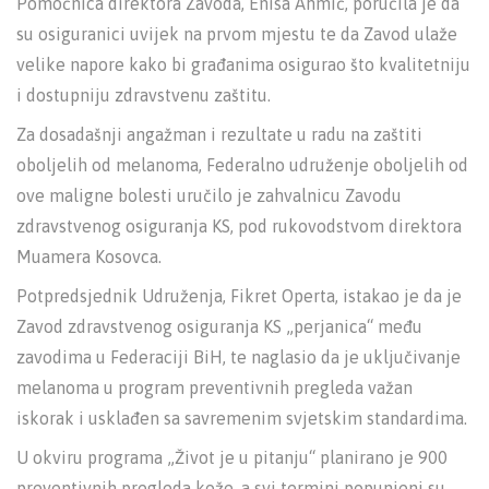
Pomoćnica direktora Zavoda, Enisa Ahmić, poručila je da
su osiguranici uvijek na prvom mjestu te da Zavod ulaže
velike napore kako bi građanima osigurao što kvalitetniju
i dostupniju zdravstvenu zaštitu.
Za dosadašnji angažman i rezultate u radu na zaštiti
oboljelih od melanoma, Federalno udruženje oboljelih od
ove maligne bolesti uručilo je zahvalnicu Zavodu
zdravstvenog osiguranja KS, pod rukovodstvom direktora
Muamera Kosovca.
Potpredsjednik Udruženja, Fikret Operta, istakao je da je
Zavod zdravstvenog osiguranja KS „perjanica“ među
zavodima u Federaciji BiH, te naglasio da je uključivanje
melanoma u program preventivnih pregleda važan
iskorak i usklađen sa savremenim svjetskim standardima.
U okviru programa „Život je u pitanju“ planirano je 900
preventivnih pregleda kože, a svi termini popunjeni su