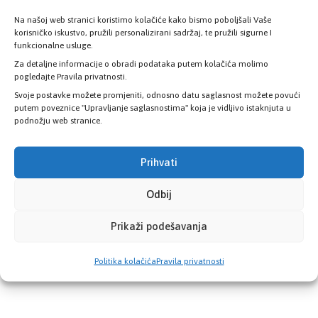
Na našoj web stranici koristimo kolačiće kako bismo poboljšali Vaše
korisničko iskustvo, pružili personalizirani sadržaj, te pružili sigurne I
funkcionalne usluge.
Za detaljne informacije o obradi podataka putem kolačića molimo
pogledajte Pravila privatnosti.
Svoje postavke možete promjeniti, odnosno datu saglasnost možete povući
putem poveznice "Upravljanje saglasnostima" koja je vidljivo istaknjuta u
podnožju web stranice.
Prihvati
Odbij
Prikaži podešavanja
Politika kolačića
Pravila privatnosti