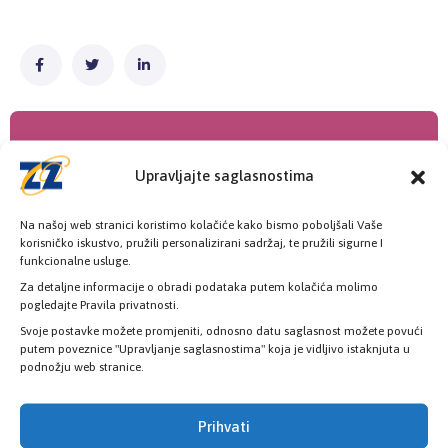
Upravljajte saglasnostima
Na našoj web stranici koristimo kolačiće kako bismo poboljšali Vaše
korisničko iskustvo, pružili personalizirani sadržaj, te pružili sigurne I
Poslovnice
funkcionalne usluge.
Za detaljne informacije o obradi podataka putem kolačića molimo
Šest poslovnica zdravstvenog osiguranja
pogledajte Pravila privatnosti.
Svoje postavke možete promjeniti, odnosno datu saglasnost možete povući
putem poveznice "Upravljanje saglasnostima" koja je vidljivo istaknjuta u
podnožju web stranice.
KONTAKT INFORMACIJE
Prihvati