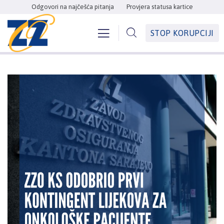
Odgovori na najčešća pitanja
Provjera statusa kartice
STOP KORUPCIJI