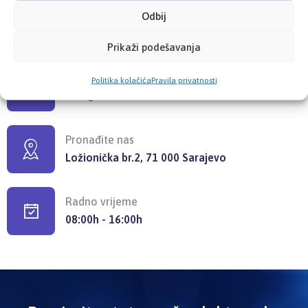
Pozovite nas
Odbij
+387 33 725 200
+387 33 725 257
Prikaži podešavanja
Pišite nam
Politika kolačića
Pravila privatnosti
info@kzzosa.ba
Pronađite nas
Ložionička br.2, 71 000 Sarajevo
Radno vrijeme
08:00h - 16:00h