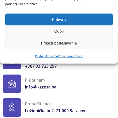
podnožju web stranice.
Šest poslovnica zdravstvenog osiguranja
Prihvati
Odbij
KONTAKT INFORMACIJE
Prikaži podešavanja
Pozovite nas
Politika kolačića
Pravila privatnosti
+387 33 725 200
+387 33 725 257
Pišite nam
info@kzzosa.ba
Pronađite nas
Ložionička br.2, 71 000 Sarajevo