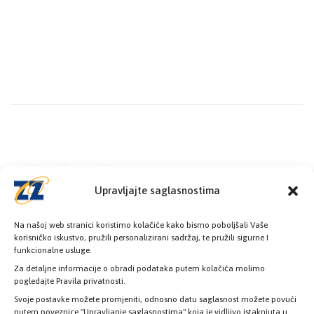
Upravljajte saglasnostima
Na našoj web stranici koristimo kolačiće kako bismo poboljšali Vaše
korisničko iskustvo, pružili personalizirani sadržaj, te pružili sigurne I
funkcionalne usluge.
Za detaljne informacije o obradi podataka putem kolačića molimo
pogledajte Pravila privatnosti.
Svoje postavke možete promjeniti, odnosno datu saglasnost možete povući
Poslovnice
putem poveznice "Upravljanje saglasnostima" koja je vidljivo istaknjuta u