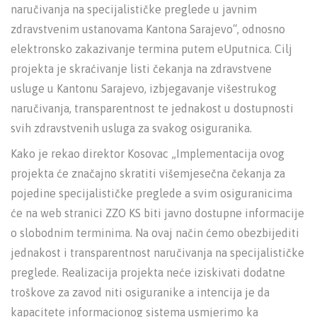
naručivanja na specijalističke preglede u javnim
zdravstvenim ustanovama Kantona Sarajevo“, odnosno
elektronsko zakazivanje termina putem eUputnica. Cilj
projekta je skraćivanje listi čekanja na zdravstvene
usluge u Kantonu Sarajevo, izbjegavanje višestrukog
naručivanja, transparentnost te jednakost u dostupnosti
svih zdravstvenih usluga za svakog osiguranika.
Kako je rekao direktor Kosovac „Implementacija ovog
projekta će značajno skratiti višemjesečna čekanja za
pojedine specijalističke preglede a svim osiguranicima
će na web stranici ZZO KS biti javno dostupne informacije
o slobodnim terminima. Na ovaj način ćemo obezbijediti
jednakost i transparentnost naručivanja na specijalističke
preglede. Realizacija projekta neće iziskivati dodatne
troškove za zavod niti osiguranike a intencija je da
kapacitete informacionog sistema usmjerimo ka