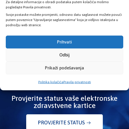
Pišite nam
Za detaljne informacije o obradi podataka putem kolačića molimo
pogledajte Pravila privatnosti.
info@kzzosa.ba
Svoje postavke možete promjeniti, odnosno datu saglasnost možete povući
putem poveznice "Upravljanje saglasnostima" koja je vidljivo istaknjuta u
podnožju web stranice.
Pronađite nas
Ložionička br.2, 71 000 Sarajevo
Prihvati
Radno vrijeme
Odbij
08:00h - 16:00h
Prikaži podešavanja
Politika kolačića
Pravila privatnosti
Provjerite status vaše elektronske
zdravstvene kartice
PROVJERITE STATUS