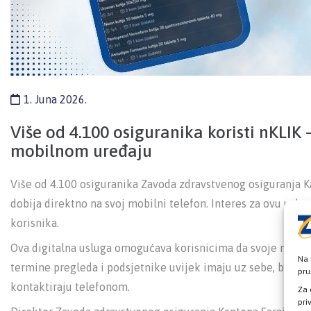
1. Juna 2026.
Više od 4.100 osiguranika koristi nKLI
mobilnom uređaju
Više od 4.100 osiguranika Zavoda zdravstvenog osiguranja Ka
dobija direktno na svoj mobilni telefon. Interes za ovu uslu
korisnika.
Ova digitalna usluga omogućava korisnicima da svoje medic
Na 
termine pregleda i podsjetnike uvijek imaju uz sebe, bez po
pru
kontaktiraju telefonom.
Za 
pri