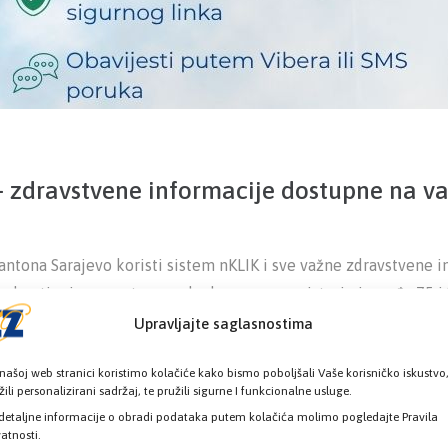
K – zdravstvene informacije dostupne na 
ntona Sarajevo koristi sistem nKLIK i sve važne zdravstvene i
gu kontinuirano raste, a svakodnevno se registruje između 75 i
Upravljajte saglasnostima
inske nalaze, statuse recepata, informacije o medicinskim po
našoj web stranici koristimo kolačiće kako bismo poboljšali Vaše korisničko iskustvo
trebe da zbog takvih informacija odlaze u zdravstvene ustanove
žili personalizirani sadržaj, te pružili sigurne I funkcionalne usluge.
detaljne informacije o obradi podataka putem kolačića molimo pogledajte Pravila
vatnosti.