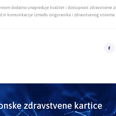
emom dodatno unapređuje kvalitet i dostupnost zdravstvene za
ačin komunikacije između osiguranika i zdravstvenog sistema.
ronske zdravstvene kartice