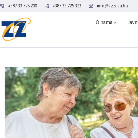
+387 33 725 200
+387 33 725 323
info@kzzosa.ba
O nama
Javn