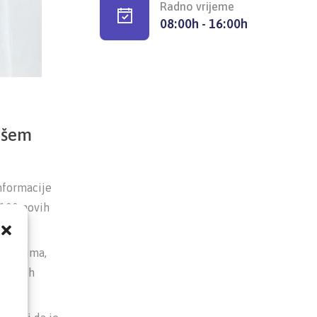
Radno vrijeme
08:00h - 16:00h
vašem
nformacije
 100 novih
magalima,
,
 ili ih