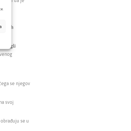
tičući da je
.
ce.
a
a
trebnih
a mogli
tvenog
čega se njegov
na svoj
 obrađuju se u