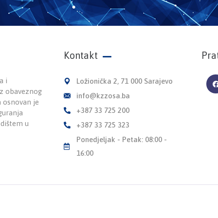
Kontakt
Pra
a i
Ložionička 2, 71 000 Sarajevo
 iz obaveznog
info@kzzosa.ba
a osnovan je
+387 33 725 200
guranja
edištem u
+387 33 725 323
Ponedjeljak - Petak: 08:00 -
16:00