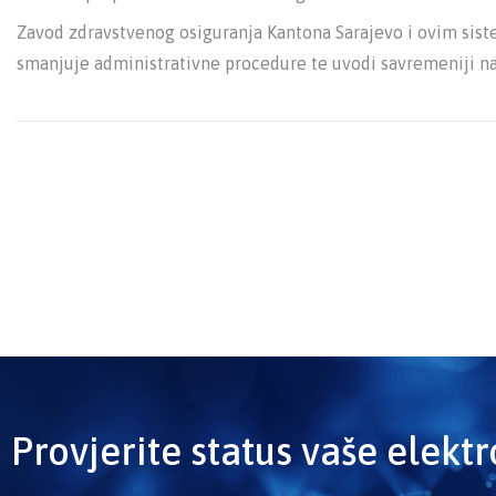
Zavod zdravstvenog osiguranja Kantona Sarajevo i ovim sist
smanjuje administrativne procedure te uvodi savremeniji n
Provjerite status vaše elekt