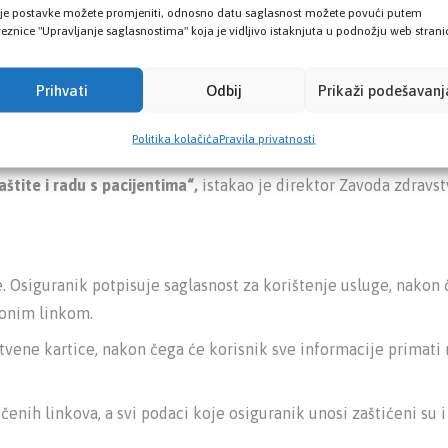
uamer Kosovac, pozvao je građane da aktiviraju ovu uslugu, is
je postavke možete promjeniti, odnosno datu saglasnost možete povući putem
a zdravstvenim radnicima smanjiti administrativno opterećenje
eznice "Upravljanje saglasnostima" koja je vidljivo istaknjuta u podnožju web strani
ogućili smo jednostavniju, bržu i dostupniju komunikaciju s
Prihvati
Odbij
Prikaži podešavanj
broj administrativnih usluga mogu obaviti digitalno, bez nepo
Politika kolačića
Pravila privatnosti
ativno opterećenje zdravstvenih radnika kako bi više vremen
štite i radu s pacijentima“,
istakao je direktor Zavoda zdravs
 Osiguranik potpisuje saglasnost za korištenje usluge, nakon 
ionim linkom.
stvene kartice, nakon čega će korisnik sve informacije primati 
enih linkova, a svi podaci koje osiguranik unosi zaštićeni su i