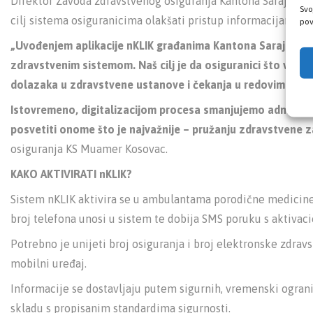
Direktor Zavoda zdravstvenog osiguranja Kantona Sarajevo, M
Svo
cilj sistema osiguranicima olakšati pristup informacijama, 
pov
„Uvođenjem aplikacije nKLIK građanima Kantona Sarajevo om
zdravstvenim sistemom. Naš cilj je da osiguranici što veći 
dolazaka u zdravstvene ustanove i čekanja u redovima.
Istovremeno, digitalizacijom procesa smanjujemo administr
posvetiti onome što je najvažnije – pružanju zdravstvene za
osiguranja KS Muamer Kosovac.
KAKO AKTIVIRATI nKLIK?
Sistem nKLIK aktivira se u ambulantama porodične medicine.
broj telefona unosi u sistem te dobija SMS poruku s aktivac
Potrebno je unijeti broj osiguranja i broj elektronske zdrav
mobilni uređaj.
Informacije se dostavljaju putem sigurnih, vremenski ogranič
skladu s propisanim standardima sigurnosti.