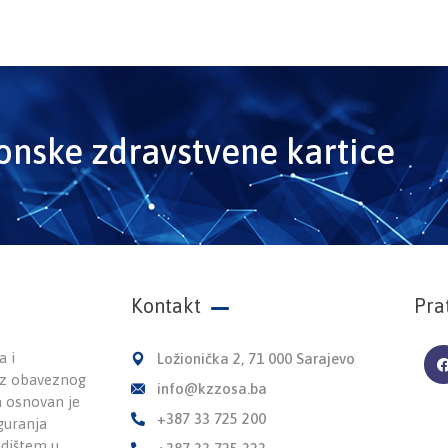
ronske zdravstvene kartice
Kontakt
Pra
a i
Ložionička 2, 71 000 Sarajevo
 iz obaveznog
info@kzzosa.ba
a osnovan je
+387 33 725 200
guranja
edištem u