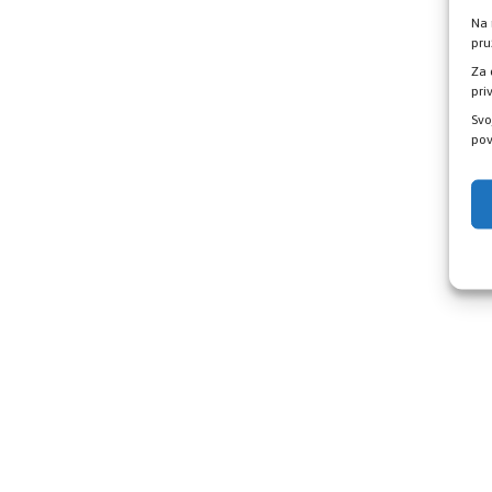
Na 
pru
Za 
pri
Svo
pov