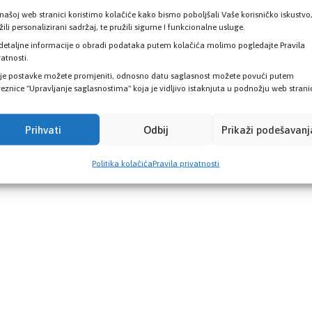
našoj web stranici koristimo kolačiće kako bismo poboljšali Vaše korisničko iskustvo
žili personalizirani sadržaj, te pružili sigurne I funkcionalne usluge.
detaljne informacije o obradi podataka putem kolačića molimo pogledajte Pravila
vatnosti.
je postavke možete promjeniti, odnosno datu saglasnost možete povući putem
eznice "Upravljanje saglasnostima" koja je vidljivo istaknjuta u podnožju web strani
Prihvati
Odbij
Prikaži podešavanj
Politika kolačića
Pravila privatnosti