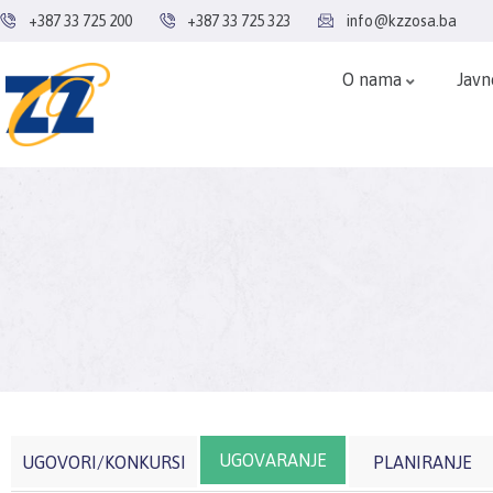
+387 33 725 200
+387 33 725 323
info@kzzosa.ba
O nama
Javn
UGOVARANJE
UGOVORI/KONKURSI
PLANIRANJE