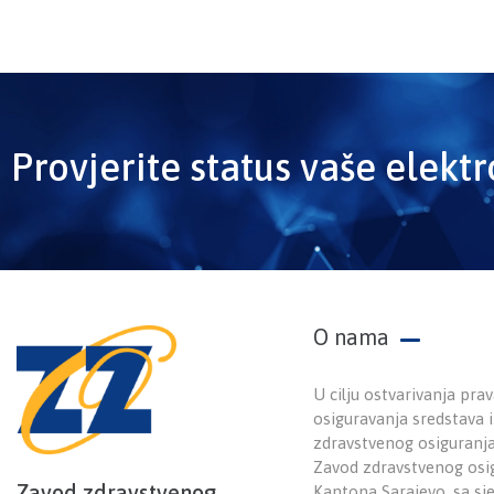
Provjerite status vaše elekt
O nama
U cilju ostvarivanja prav
osiguravanja sredstava
zdravstvenog osiguranj
Zavod zdravstvenog osi
Zavod zdravstvenog
Kantona Sarajevo, sa sj