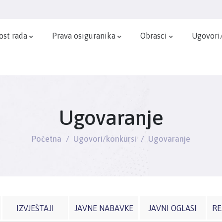
ost rada
Prava osiguranika
Obrasci
Ugovori
Ugovaranje
Početna
Ugovori/konkursi
Ugovaranje
IZVJEŠTAJI
JAVNE NABAVKE
JAVNI OGLASI
RE