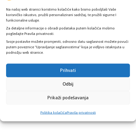
Na našoj web stranici koristimo kolačiće kako bismo poboljšali Vaše
Ministarstvo zdravstva i Zavod zdravstvenog
korisničko iskustvo, pružili personalizirani sadržaj, te pružili sigurne I
funkcionalne usluge.
osiguranja KS smanjuju liste čekanja: Osigurano
Za detaljne informacije o obradi podataka putem kolačića molimo
17.500 dijagnostičkih pregleda u ugovornim
pogledajte Pravila privatnosti.
zdravstvenim ustanovama
Svoje postavke možete promjeniti, odnosno datu saglasnost možete povući
3. Augusta 2026.
putem poveznice "Upravljanje saglasnostima" koja je vidljivo istaknjuta u
podnožju web stranice.
Kosovac: Nova biološka terapija za oboljele od
Prihvati
reumatoidnog artritisa u Kantonu Sarajevo
29. Jula 2026.
Odbij
Prikaži podešavanja
Politika kolačića
Pravila privatnosti