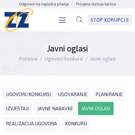
Odgovori na najčešća pitanja
Provjera statusa kartice
STOP KORUPCIJI
Javni oglasi
Početna
Ugovori/konkursi
Javni oglasi
UGOVORI/KONKURSI
UGOVARANJE
PLANIRANJE
IZVJEŠTAJI
JAVNE NABAVKE
JAVNI OGLASI
REALIZACIJA UGOVORA
KONKURSI