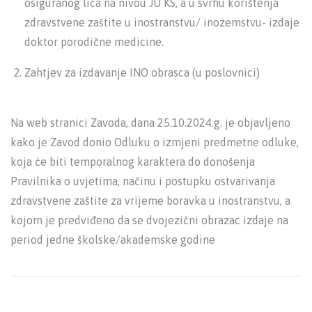
osiguranog lica na nivou JU KS, a u svrhu korištenja
zdravstvene zaštite u inostranstvu/ inozemstvu- izdaje
doktor porodične medicine.
Zahtjev za izdavanje INO obrasca (u poslovnici)
Na web stranici Zavoda, dana 25.10.2024.g. je objavljeno
kako je Zavod donio Odluku o izmjeni predmetne odluke,
koja će biti temporalnog karaktera do donošenja
Pravilnika o uvjetima, načinu i postupku ostvarivanja
zdravstvene zaštite za vrijeme boravka u inostranstvu, a
kojom je predviđeno da se dvojezični obrazac izdaje na
period jedne školske/akademske godine