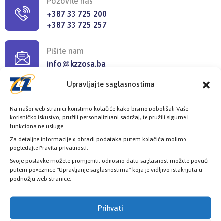
Pozovite nas
+387 33 725 200
+387 33 725 257
Pišite nam
info@kzzosa.ba
Upravljajte saglasnostima
Pronađite nas
Ložionička br.2, 71 000 Sarajevo
Na našoj web stranici koristimo kolačiće kako bismo poboljšali Vaše
korisničko iskustvo, pružili personalizirani sadržaj, te pružili sigurne I
funkcionalne usluge.
Radno vrijeme
Za detaljne informacije o obradi podataka putem kolačića molimo
pogledajte Pravila privatnosti.
08:00h - 16:00h
Svoje postavke možete promjeniti, odnosno datu saglasnost možete povući
putem poveznice "Upravljanje saglasnostima" koja je vidljivo istaknjuta u
podnožju web stranice.
Prihvati
Provjerite status vaše elektronske