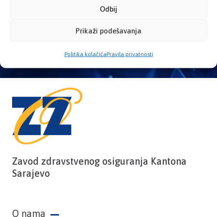
zdravstvene kartice
Odbij
Prikaži podešavanja
PROVJERITE STATUS
Politika kolačića
Pravila privatnosti
Zavod zdravstvenog osiguranja Kantona
Sarajevo
O nama