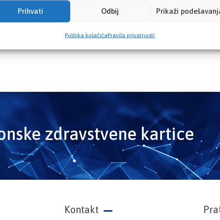
Prihvati
Odbij
Prikaži podešavanj
Politika kolačića
Pravila privatnosti
ronske zdravstvene kartice
Kontakt
Pra