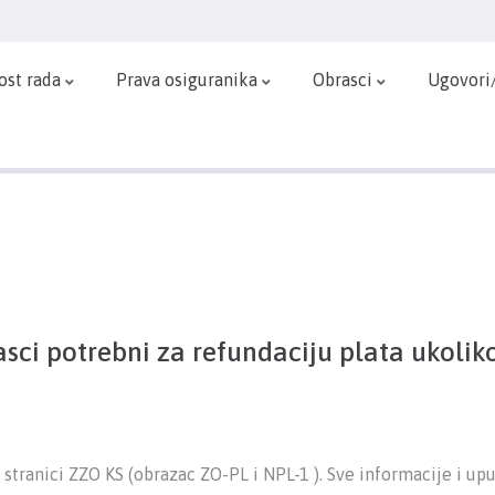
ost rada
Prava osiguranika
Obrasci
Ugovori
asci potrebni za refundaciju plata ukoliko
stranici ZZO KS (obrazac ZO-PL i NPL-1 ). Sve informacije i up