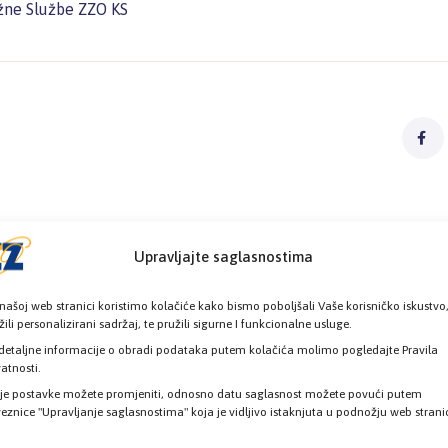
žne Službe ZZO KS
Upravljajte saglasnostima
našoj web stranici koristimo kolačiće kako bismo poboljšali Vaše korisničko iskustvo
žili personalizirani sadržaj, te pružili sigurne I funkcionalne usluge.
detaljne informacije o obradi podataka putem kolačića molimo pogledajte Pravila
vatnosti.
je postavke možete promjeniti, odnosno datu saglasnost možete povući putem
eznice "Upravljanje saglasnostima" koja je vidljivo istaknjuta u podnožju web strani