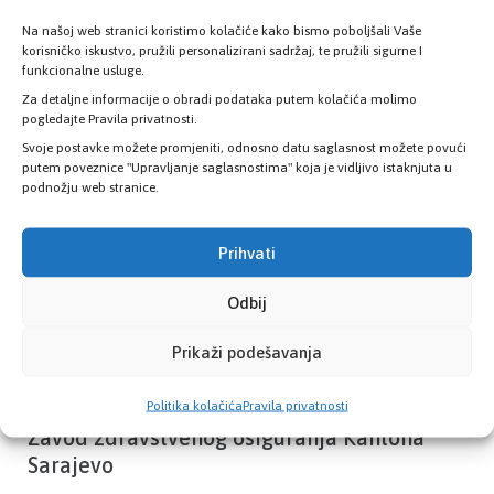
Na našoj web stranici koristimo kolačiće kako bismo poboljšali Vaše
korisničko iskustvo, pružili personalizirani sadržaj, te pružili sigurne I
Provjerite status vaše elektronske
funkcionalne usluge.
zdravstvene kartice
Za detaljne informacije o obradi podataka putem kolačića molimo
pogledajte Pravila privatnosti.
Svoje postavke možete promjeniti, odnosno datu saglasnost možete povući
PROVJERITE STATUS
putem poveznice "Upravljanje saglasnostima" koja je vidljivo istaknjuta u
podnožju web stranice.
Prihvati
Odbij
Prikaži podešavanja
Politika kolačića
Pravila privatnosti
Zavod zdravstvenog osiguranja Kantona
Sarajevo