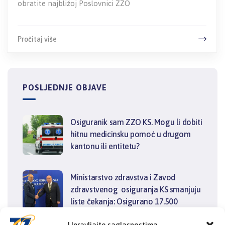
obratite najbližoj Poslovnici ZZO
Pročitaj više
POSLJEDNJE OBJAVE
Osiguranik sam ZZO KS. Mogu li dobiti
hitnu medicinsku pomoć u drugom
kantonu ili entitetu?
Ministarstvo zdravstva i Zavod
zdravstvenog osiguranja KS smanjuju
liste čekanja: Osigurano 17.500
dijagnostičkih pregleda u ugovornim
Upravljajte saglasnostima