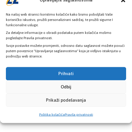
zdravstvenim ustanovama
Na našoj web stranici koristimo kolačiće kako bismo poboljšali Vaše
Kosovac: Nova biološka terapija za
korisničko iskustvo, pružili personalizirani sadržaj, te pružili sigurne I
oboljele od reumatoidnog artritisa u
funkcionalne usluge.
Kantonu Sarajevo
Za detaljne informacije o obradi podataka putem kolačića molimo
pogledajte Pravila privatnosti.
Svoje postavke možete promjeniti, odnosno datu saglasnost možete povući
putem poveznice "Upravljanje saglasnostima" koja je vidljivo istaknjuta u
podnožju web stranice.
KATEGORIJE
Prihvati
Novosti
Odbij
Prikaži podešavanja
Politika kolačića
Pravila privatnosti