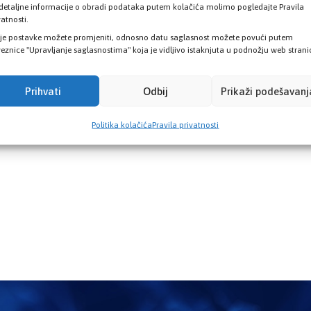
U najbližu Poslovnicu dostavljate obrazac ZO1 za
detaljne informacije o obradi podataka putem kolačića molimo pogledajte Pravila
prijavu člana koji se nalazi
vatnosti.
je postavke možete promjeniti, odnosno datu saglasnost možete povući putem
eznice "Upravljanje saglasnostima" koja je vidljivo istaknjuta u podnožju web strani
Pročitaj više
Prihvati
Odbij
Prikaži podešavanj
Politika kolačića
Pravila privatnosti