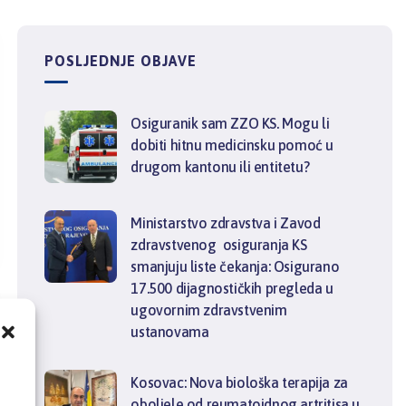
POSLJEDNJE OBJAVE
Osiguranik sam ZZO KS. Mogu li
dobiti hitnu medicinsku pomoć u
drugom kantonu ili entitetu?
Ministarstvo zdravstva i Zavod
zdravstvenog osiguranja KS
smanjuju liste čekanja: Osigurano
17.500 dijagnostičkih pregleda u
ugovornim zdravstvenim
ustanovama
,
Kosovac: Nova biološka terapija za
oboljele od reumatoidnog artritisa u