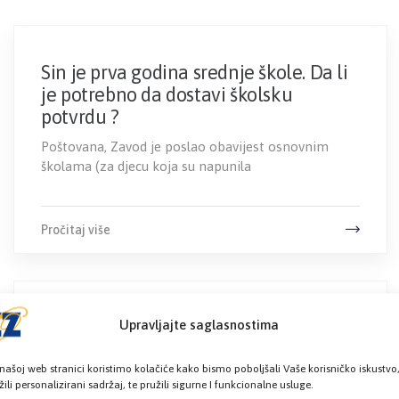
Sin je prva godina srednje škole. Da li
je potrebno da dostavi školsku
potvrdu ?
Poštovana, Zavod je poslao obavijest osnovnim
školama (za djecu koja su napunila
Pročitaj više
Zanima me koja je procedura prijave
Upravljajte saglasnostima
novorođenčeta za zdravstveno
osiguranje?
našoj web stranici koristimo kolačiće kako bismo poboljšali Vaše korisničko iskustvo
žili personalizirani sadržaj, te pružili sigurne I funkcionalne usluge.