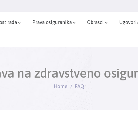
ost rada
Prava osiguranika
Obrasci
Ugovori
ava na zdravstveno osigu
Home
FAQ