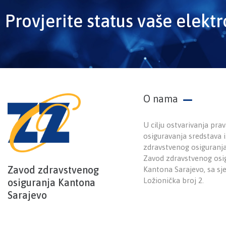
Provjerite status vaše elekt
O nama
U cilju ostvarivanja prav
osiguravanja sredstava
zdravstvenog osiguranj
Zavod zdravstvenog osi
Zavod zdravstvenog
Kantona Sarajevo, sa sj
Ložionička broj 2.
osiguranja Kantona
Sarajevo