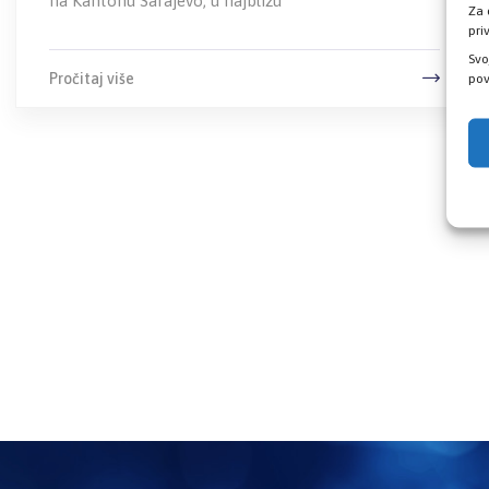
na Kantonu Sarajevo, u najbližu
Za 
pri
Svo
Pročitaj više
pov