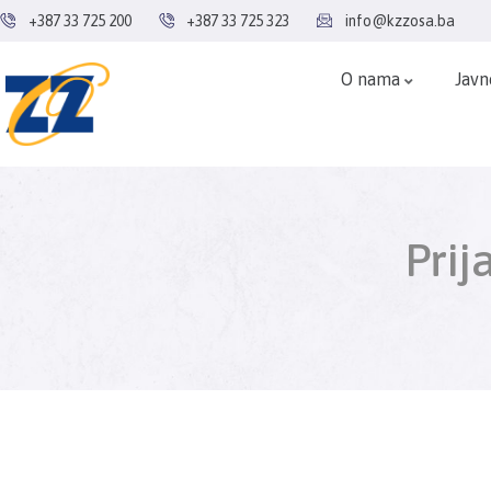
+387 33 725 200
+387 33 725 323
info@kzzosa.ba
O nama
Javn
Prij