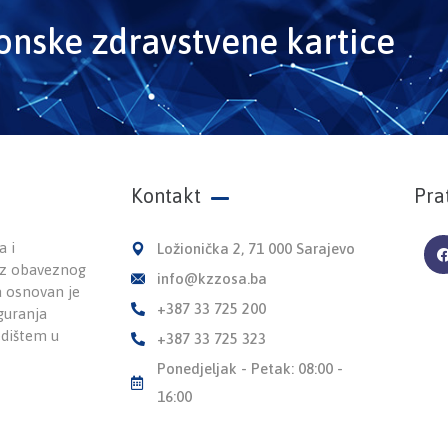
ronske zdravstvene kartice
Kontakt
Pra
a i
Ložionička 2, 71 000 Sarajevo
 iz obaveznog
info@kzzosa.ba
a osnovan je
+387 33 725 200
guranja
edištem u
+387 33 725 323
Ponedjeljak - Petak: 08:00 -
16:00