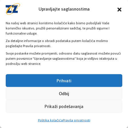
Upravljajte saglasnostima
Na našoj web stranici koristimo kolačiće kako bismo poboljšali Vaše
korisničko iskustvo, pružili personalizirani sadržaj, te pružili sigurne I
funkcionalne usluge.
Za detaljne informacije o obradi podataka putem kolačića molimo
Provjerite status vaše elektronske
pogledajte Pravila privatnosti.
zdravstvene kartice
Svoje postavke možete promjeniti, odnosno datu saglasnost možete povući
putem poveznice "Upravljanje saglasnostima" koja je vidljivo istaknjuta u
podnožju web stranice.
PROVJERITE STATUS
Prihvati
Odbij
Prikaži podešavanja
Politika kolačića
Pravila privatnosti