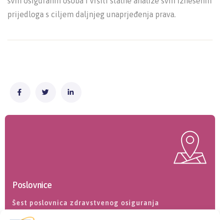
svih osiguranih osoba i vršiti stalne analize svih iznesenih
prijedloga s ciljem daljnjeg unaprjeđenja prava.
Poslovnice
Šest poslovnica zdravstvenog osiguranja