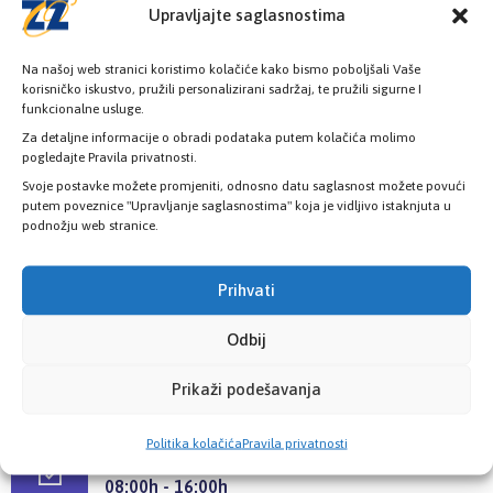
Upravljajte saglasnostima
KONTAKT INFORMACIJE
Na našoj web stranici koristimo kolačiće kako bismo poboljšali Vaše
korisničko iskustvo, pružili personalizirani sadržaj, te pružili sigurne I
funkcionalne usluge.
Za detaljne informacije o obradi podataka putem kolačića molimo
Pozovite nas
pogledajte Pravila privatnosti.
+387 33 725 200
Svoje postavke možete promjeniti, odnosno datu saglasnost možete povući
+387 33 725 257
putem poveznice "Upravljanje saglasnostima" koja je vidljivo istaknjuta u
podnožju web stranice.
Pišite nam
info@kzzosa.ba
Prihvati
Odbij
Pronađite nas
Ložionička br.2, 71 000 Sarajevo
Prikaži podešavanja
Politika kolačića
Pravila privatnosti
Radno vrijeme
08:00h - 16:00h