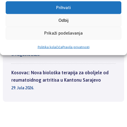
6. Augusta 2026.
Prihvati
Odbij
Ministarstvo zdravstva i Zavod zdravstvenog
osiguranja KS smanjuju liste čekanja: Osigurano
Prikaži podešavanja
17.500 dijagnostičkih pregleda u ugovornim
zdravstvenim ustanovama
Politika kolačića
Pravila privatnosti
3. Augusta 2026.
Kosovac: Nova biološka terapija za oboljele od
reumatoidnog artritisa u Kantonu Sarajevo
29. Jula 2026.