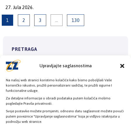
27. Jula 2026.
1
2
3
…
130
PRETRAGA
Upravljajte saglasnostima
Na našoj web stranici koristimo kolačiće kako bismo poboljšali Vaše
korisničko iskustvo, pružili personalizirani sadržaj, te pružili sigurne I
funkcionalne usluge.
Za detaljne informacije o obradi podataka putem kolačića molimo
pogledajte Pravila privatnosti.
NAJNOVIJI ČLANCI
Svoje postavke možete promjeniti, odnosno datu saglasnost možete povući
putem poveznice "Upravljanje saglasnostima" koja je vidljivo istaknjuta u
Osiguranik sam ZZO KS. Mogu li dobiti hitnu
podnožju web stranice.
medicinsku pomoć u drugom kantonu ili entitetu?