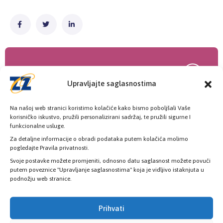
Upravljajte saglasnostima
Na našoj web stranici koristimo kolačiće kako bismo poboljšali Vaše
Poslovnice
korisničko iskustvo, pružili personalizirani sadržaj, te pružili sigurne I
funkcionalne usluge.
Šest poslovnica zdravstvenog osiguranja
Za detaljne informacije o obradi podataka putem kolačića molimo
pogledajte Pravila privatnosti.
Svoje postavke možete promjeniti, odnosno datu saglasnost možete povući
putem poveznice "Upravljanje saglasnostima" koja je vidljivo istaknjuta u
podnožju web stranice.
KONTAKT INFORMACIJE
Prihvati
Pozovite nas