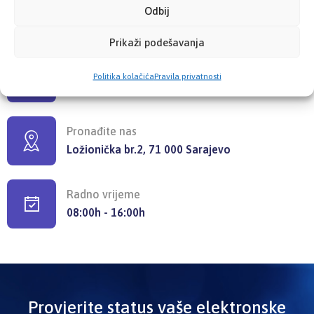
Odbij
+387 33 725 200
+387 33 725 257
Prikaži podešavanja
Pišite nam
Politika kolačića
Pravila privatnosti
info@kzzosa.ba
Pronađite nas
Ložionička br.2, 71 000 Sarajevo
Radno vrijeme
08:00h - 16:00h
Provjerite status vaše elektronske