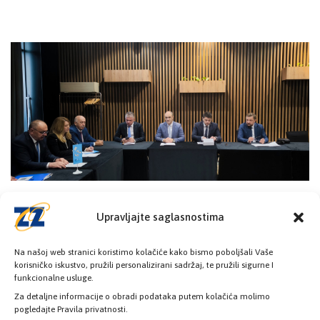
Upravljajte saglasnostima
Na našoj web stranici koristimo kolačiće kako bismo poboljšali Vaše
korisničko iskustvo, pružili personalizirani sadržaj, te pružili sigurne I
funkcionalne usluge.
Za detaljne informacije o obradi podataka putem kolačića molimo
pogledajte Pravila privatnosti.