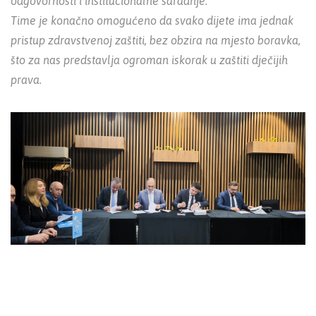
odgovornosti i institucionalne saradnje.
Time je konačno omogućeno da svako dijete ima jednak
pristup zdravstvenoj zaštiti, bez obzira na mjesto boravka,
što za nas predstavlja ogroman iskorak u zaštiti dječijih
prava.