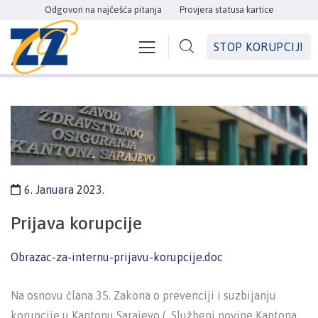
Odgovori na najčešća pitanja
Provjera statusa kartice
STOP KORUPCIJI
6. Januara 2023.
Prijava korupcije
Obrazac-za-internu-prijavu-korupcije.doc
Na osnovu člana 35. Zakona o prevenciji i suzbijanju
korupcije u Kantonu Sarajevo („Službeni novine Kantona