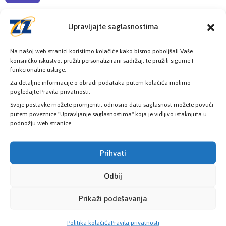
Radno vrijeme
Upravljajte saglasnostima
08:00h - 16:00h
Na našoj web stranici koristimo kolačiće kako bismo poboljšali Vaše
korisničko iskustvo, pružili personalizirani sadržaj, te pružili sigurne I
funkcionalne usluge.
Za detaljne informacije o obradi podataka putem kolačića molimo
pogledajte Pravila privatnosti.
Provjerite status vaše elektronske
Svoje postavke možete promjeniti, odnosno datu saglasnost možete povući
putem poveznice "Upravljanje saglasnostima" koja je vidljivo istaknjuta u
zdravstvene kartice
podnožju web stranice.
PROVJERITE STATUS
Prihvati
Odbij
Prikaži podešavanja
Politika kolačića
Pravila privatnosti