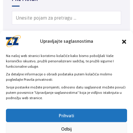
Upravljajte saglasnostima
Na našoj web stranici koristimo kolačiće kako bismo poboljšali Vaše
NAJNOVIJI ČLANCI
korisničko iskustvo, pružili personalizirani sadržaj, te pružili sigurne I
funkcionalne usluge.
Osiguranik sam ZZO KS. Mogu li dobiti hitnu
Za detaljne informacije o obradi podataka putem kolačića molimo
pogledajte Pravila privatnosti.
medicinsku pomoć u drugom kantonu ili entitetu?
Svoje postavke možete promjeniti, odnosno datu saglasnost možete povući
6. Augusta 2026.
putem poveznice "Upravljanje saglasnostima" koja je vidljivo istaknjuta u
podnožju web stranice.
Ministarstvo zdravstva i Zavod zdravstvenog
Prihvati
osiguranja KS smanjuju liste čekanja: Osigurano
17.500 dijagnostičkih pregleda u ugovornim
Odbij
zdravstvenim ustanovama