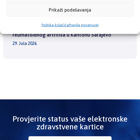
3. Augusta 2026.
Prikaži podešavanja
Politika kolačića
Pravila privatnosti
Kosovac: Nova biološka terapija za oboljele od
reumatoidnog artritisa u Kantonu Sarajevo
29. Jula 2026.
Provjerite status vaše elektronske
zdravstvene kartice