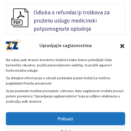
Odluka o refundaciji troškova za
pruženu uslugu medicinski
potpomognute oplodnje
179,56 KB
16. Septembra 2020.
Upravljajte saglasnostima
Na našoj web stranici koristimo kolačiće kako bismo poboljšali Vaše
Pravilnik o dopuni pravilnika o
korisničko iskustvo, pružili personalizirani sadržaj, te pružili sigurne I
funkcionalne usluge.
načinu ostvarivanja prava iz
Za detaljne informacije o obradi podataka putem kolačića molimo
obaveznog ZZ
pogledajte Pravila privatnosti.
114,09 KB
16. Septembra 2020.
Svoje postavke možete promjeniti, odnosno datu saglasnost možete povući
putem poveznice "Upravljanje saglasnostima" koja je vidljivo istaknjuta u
podnožju web stranice.
Učitaj više
Prihvati