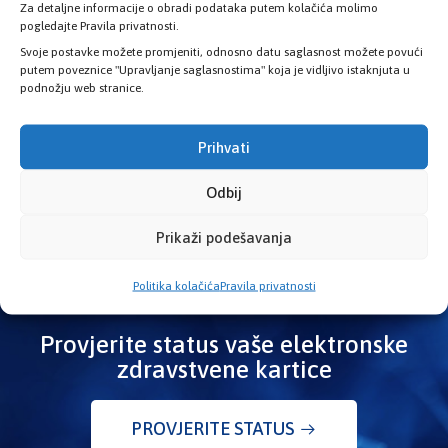
Za detaljne informacije o obradi podataka putem kolačića molimo
pogledajte Pravila privatnosti.
Kosovac: Nova biološka terapija za oboljele od
Svoje postavke možete promjeniti, odnosno datu saglasnost možete povući
putem poveznice "Upravljanje saglasnostima" koja je vidljivo istaknjuta u
reumatoidnog artritisa u Kantonu Sarajevo
podnožju web stranice.
29. Jula 2026.
Prihvati
Odbij
Prikaži podešavanja
Politika kolačića
Pravila privatnosti
Provjerite status vaše elektronske
zdravstvene kartice
PROVJERITE STATUS