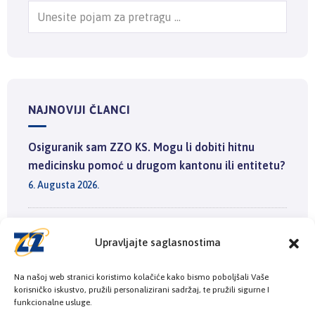
NAJNOVIJI ČLANCI
Osiguranik sam ZZO KS. Mogu li dobiti hitnu
medicinsku pomoć u drugom kantonu ili entitetu?
6. Augusta 2026.
Ministarstvo zdravstva i Zavod zdravstvenog
Upravljajte saglasnostima
osiguranja KS smanjuju liste čekanja: Osigurano
17.500 dijagnostičkih pregleda u ugovornim
Na našoj web stranici koristimo kolačiće kako bismo poboljšali Vaše
zdravstvenim ustanovama
korisničko iskustvo, pružili personalizirani sadržaj, te pružili sigurne I
funkcionalne usluge.
3. Augusta 2026.