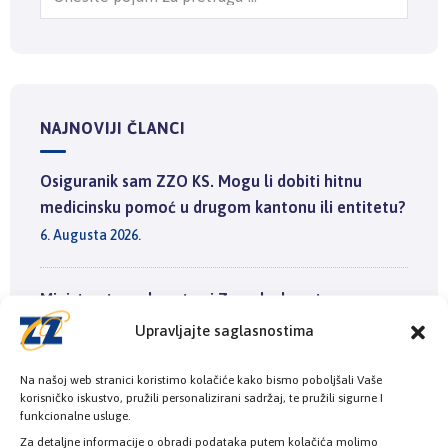
NAJNOVIJI ČLANCI
Osiguranik sam ZZO KS. Mogu li dobiti hitnu
medicinsku pomoć u drugom kantonu ili entitetu?
6. Augusta 2026.
Ministarstvo zdravstva i Zavod zdravstvenog
osiguranja KS smanjuju liste čekanja: Osigurano
Upravljajte saglasnostima
17.500 dijagnostičkih pregleda u ugovornim
zdravstvenim ustanovama
Na našoj web stranici koristimo kolačiće kako bismo poboljšali Vaše
korisničko iskustvo, pružili personalizirani sadržaj, te pružili sigurne I
3. Augusta 2026.
funkcionalne usluge.
Za detaljne informacije o obradi podataka putem kolačića molimo