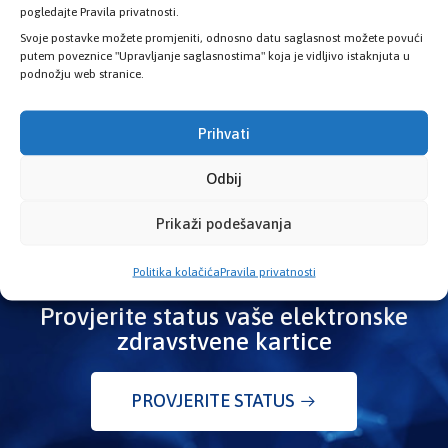
pogledajte Pravila privatnosti.
Kosovac: Nova biološka terapija za oboljele od
Svoje postavke možete promjeniti, odnosno datu saglasnost možete povući
reumatoidnog artritisa u Kantonu Sarajevo
putem poveznice "Upravljanje saglasnostima" koja je vidljivo istaknjuta u
podnožju web stranice.
29. Jula 2026.
Prihvati
Odbij
Prikaži podešavanja
Politika kolačića
Pravila privatnosti
Provjerite status vaše elektronske
zdravstvene kartice
PROVJERITE STATUS