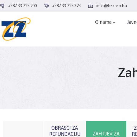
+387 33 725 200
+387 33 725 323
info@kzzosa.ba
O nama
Javn
Zah
OBRASCI ZA
Z
ZAHTJEV ZA
REFUNDACIJU
R