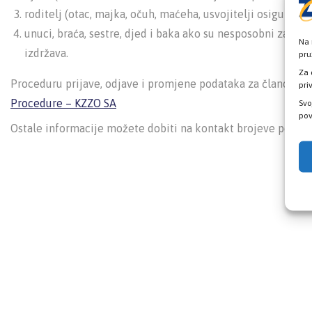
roditelj (otac, majka, očuh, maćeha, usvojitelji osiguranik
unuci, braća, sestre, djed i baka ako su nesposobni za sam
Na 
izdržava.
pru
Za 
Proceduru prijave, odjave i promjene podataka za članove p
pri
Procedure – KZZO SA
Svo
pov
Ostale informacije možete dobiti na kontakt brojeve poslo