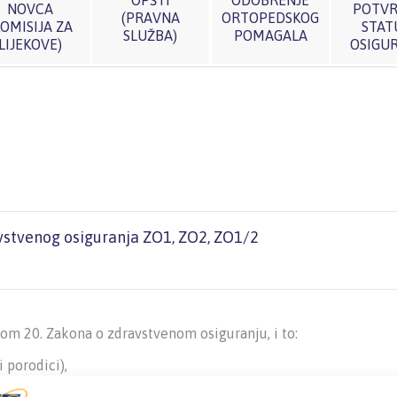
OPŠTI
ODOBRENJE
NOVCA
POTVR
(PRAVNA
ORTOPEDSKOG
KOMISIJA ZA
STAT
SLUŽBA)
POMAGALA
LIJEKOVE)
OSIGU
avstvenog osiguranja ZO1, ZO2, ZO1/2
om 20. Zakona o zdravstvenom osiguranju, i to:
 porodici),
 druga djeca bez roditelja ako ih osiguranik izdržava,