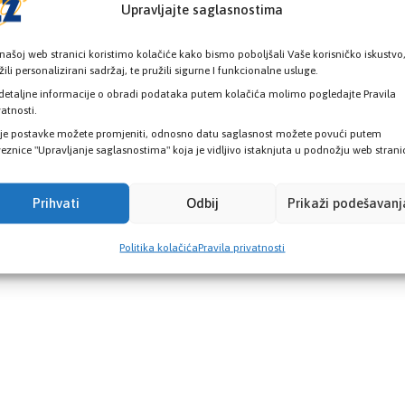
Upravljajte saglasnostima
a) ako ih osiguranik izdržava,
ostalan život i rad i ako nemaju sredstava za izdržavanje, pa ih
našoj web stranici koristimo kolačiće kako bismo poboljšali Vaše korisničko iskustvo
žili personalizirani sadržaj, te pružili sigurne I funkcionalne usluge.
detaljne informacije o obradi podataka putem kolačića molimo pogledajte Pravila
orodice osiguranih lica ZZO KS možete pronaći na sljedećem l
vatnosti.
je postavke možete promjeniti, odnosno datu saglasnost možete povući putem
eznice "Upravljanje saglasnostima" koja je vidljivo istaknjuta u podnožju web strani
vnica ZZO KS
Poslovnice – KZZO SA
Prihvati
Odbij
Prikaži podešavanj
Politika kolačića
Pravila privatnosti