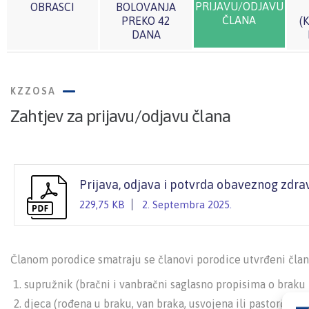
PRIJAVU/ODJAVU
OBRASCI
BOLOVANJA
ČLANA
PREKO 42
(
DANA
KZZOSA
Zahtjev za prijavu/odjavu člana
Prijava, odjava i potvrda obaveznog zdr
229,75 KB
2. Septembra 2025.
Članom porodice smatraju se članovi porodice utvrđeni član
supružnik (bračni i vanbračni saglasno propisima o braku i
djeca (rođena u braku, van braka, usvojena ili pastorčad) i