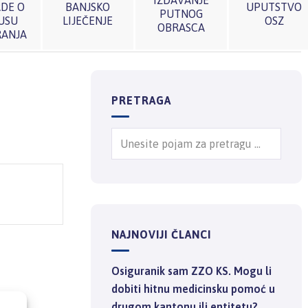
IZDAVANJE
DE O
BANJSKO
UPUTSTVO
PUTNOG
USU
LIJEČENJE
OSZ
OBRASCA
RANJA
PRETRAGA
NAJNOVIJI ČLANCI
Osiguranik sam ZZO KS. Mogu li
dobiti hitnu medicinsku pomoć u
drugom kantonu ili entitetu?