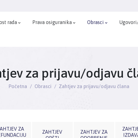
ost rada
Prava osiguranika
Obrasci
Ugovori
tjev za prijavu/odjavu č
Početna
Obrasci
Zahtjev za prijavu/odjavu člana
AHTJEV ZA
ZAHTJ
ZAHTJEV
ZAHTJEV ZA
EFUNDACIJU
IZDAV