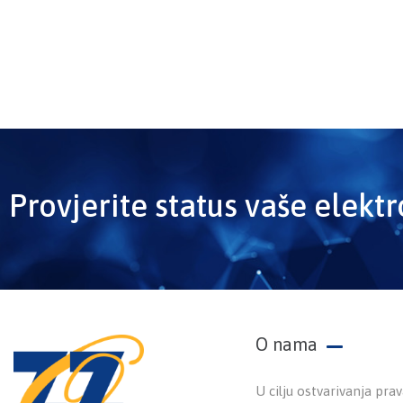
Provjerite status vaše elekt
O nama
U cilju ostvarivanja prav