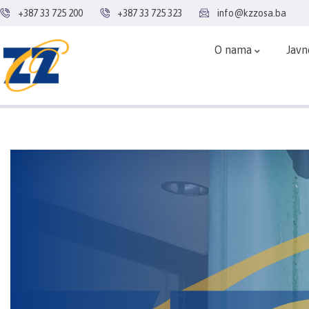
+387 33 725 200
+387 33 725 323
info@kzzosa.ba
O nama
Javn