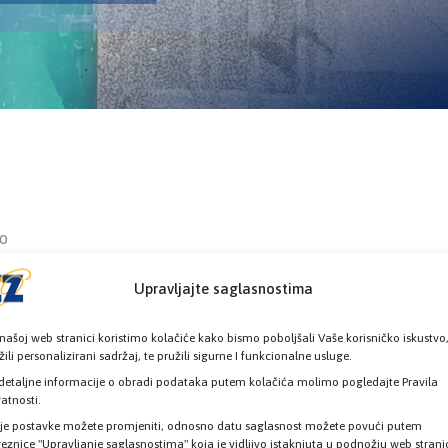
lo
Upravljajte saglasnostima
našoj web stranici koristimo kolačiće kako bismo poboljšali Vaše korisničko iskustvo
žili personalizirani sadržaj, te pružili sigurne I funkcionalne usluge.
detaljne informacije o obradi podataka putem kolačića molimo pogledajte Pravila
vatnosti.
je postavke možete promjeniti, odnosno datu saglasnost možete povući putem
eznice "Upravljanje saglasnostima" koja je vidljivo istaknjuta u podnožju web strani