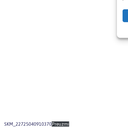
SKM_22725040910370
Preuzmi