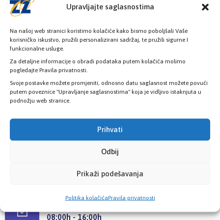
Upravljajte saglasnostima
KONTAKT INFORMACIJE
Na našoj web stranici koristimo kolačiće kako bismo poboljšali Vaše
korisničko iskustvo, pružili personalizirani sadržaj, te pružili sigurne I
funkcionalne usluge.
Za detaljne informacije o obradi podataka putem kolačića molimo
Pozovite nas
pogledajte Pravila privatnosti.
+387 33 725 200
Svoje postavke možete promjeniti, odnosno datu saglasnost možete povući
+387 33 725 257
putem poveznice "Upravljanje saglasnostima" koja je vidljivo istaknjuta u
podnožju web stranice.
Pišite nam
info@kzzosa.ba
Prihvati
Odbij
Pronađite nas
Ložionička br.2, 71 000 Sarajevo
Prikaži podešavanja
Politika kolačića
Pravila privatnosti
Radno vrijeme
08:00h - 16:00h