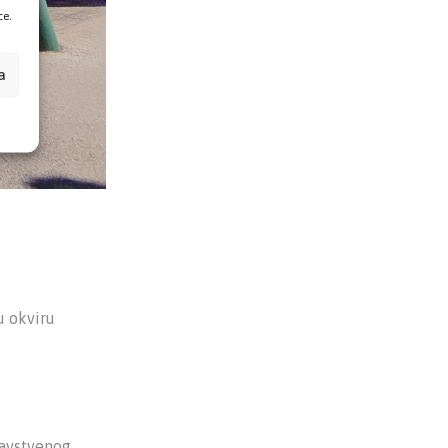
ce.
a
u okviru
ravstvenog