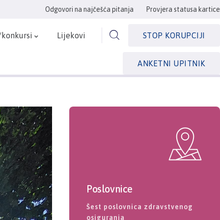
Odgovori na najčešća pitanja
Provjera statusa kartice
/konkursi
Lijekovi
STOP KORUPCIJI
ANKETNI UPITNIK
Poslovnice
Šest poslovnica zdravstvenog
osiguranja