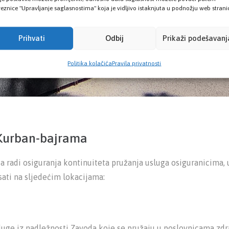
eznice "Upravljanje saglasnostima" koja je vidljivo istaknjuta u podnožju web strani
Prihvati
Odbij
Prikaži podešavanj
Politika kolačića
Pravila privatnosti
Kurban-bajrama
a radi osiguranja kontinuiteta pružanja usluga osiguranicima, 
ati na sljedećim lokacijama:
luge iz nadležnosti Zavoda koje se pružaju u poslovnicama zd