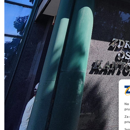
Na 
pru
Za 
pri
Svo