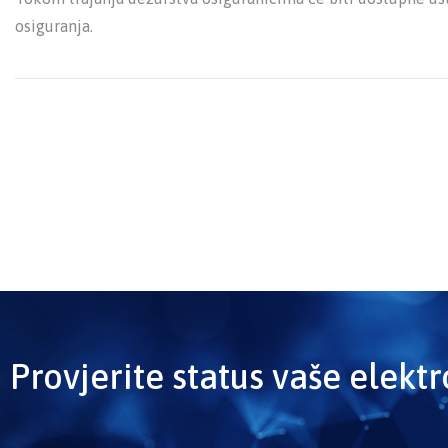
osiguranja.
Provjerite status vaše elekt