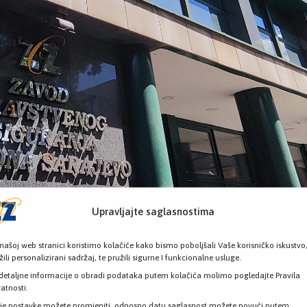
Upravljajte saglasnostima
našoj web stranici koristimo kolačiće kako bismo poboljšali Vaše korisničko iskustvo
žili personalizirani sadržaj, te pružili sigurne I funkcionalne usluge.
detaljne informacije o obradi podataka putem kolačića molimo pogledajte Pravila
vatnosti.
je postavke možete promjeniti, odnosno datu saglasnost možete povući putem