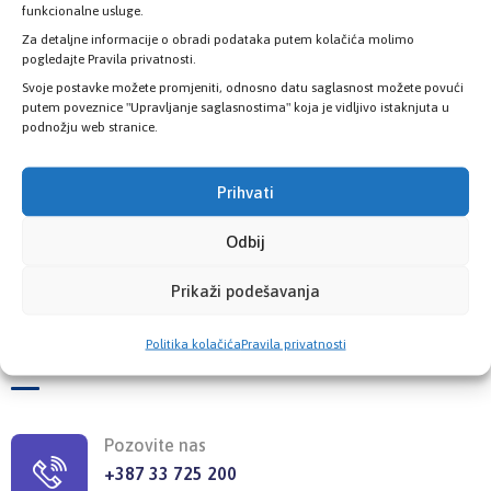
funkcionalne usluge.
Za detaljne informacije o obradi podataka putem kolačića molimo
pogledajte Pravila privatnosti.
Svoje postavke možete promjeniti, odnosno datu saglasnost možete povući
putem poveznice "Upravljanje saglasnostima" koja je vidljivo istaknjuta u
podnožju web stranice.
Prihvati
Poslovnice
Odbij
Šest poslovnica zdravstvenog osiguranja
Prikaži podešavanja
Politika kolačića
Pravila privatnosti
KONTAKT INFORMACIJE
Pozovite nas
+387 33 725 200