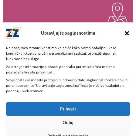
Upravljajte saglasnostima
Poslovnice
Šest poslovnica zdravstvenog osiguranja
Na našoj web stranici koristimo kolačiće kako bismo poboljšali Vaše
korisničko iskustvo, pružili personalizirani sadržaj, te pružili sigurne I
funkcionalne usluge.
Za detaljne informacije o obradi podataka putem kolačića molimo
pogledajte Pravila privatnosti.
KONTAKT INFORMACIJE
Svoje postavke možete promjeniti, odnosno datu saglasnost možete povući
putem poveznice "Upravljanje saglasnostima" koja je vidljivo istaknjuta u
podnožju web stranice.
Pozovite nas
+387 33 725 200
Prihvati
+387 33 725 257
Odbij
Pišite nam