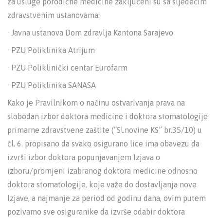
za usluge porodične medicine zaključeni su sa sljedećim
zdravstvenim ustanovama:
· Javna ustanova Dom zdravlja Kantona Sarajevo
· PZU Poliklinika Atrijum
· PZU Poliklinički centar Eurofarm
· PZU Poliklinika SANASA
Kako je Pravilnikom o načinu ostvarivanja prava na
slobodan izbor doktora medicine i doktora stomatologije
primarne zdravstvene zaštite (“Sl.novine KS” br.35/10) u
čl. 6. propisano da svako osigurano lice ima obavezu da
izvrši izbor doktora popunjavanjem Izjava o
izboru/promjeni izabranog doktora medicine odnosno
doktora stomatologije, koje važe do dostavljanja nove
Izjave, a najmanje za period od godinu dana, ovim putem
pozivamo sve osiguranike da izvrše odabir doktora