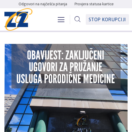
Odgovori na najčešća pitanja
Provjera statusa kartice
STOP KORUPCIJI