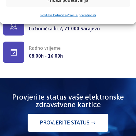
Prikaži podešavanja
info@kzzosa.ba
Politika kolačića
Pravila privatnosti
Pronađite nas
Ložionička br.2, 71 000 Sarajevo
Radno vrijeme
08:00h - 16:00h
Provjerite status vaše elektronske
zdravstvene kartice
PROVJERITE STATUS