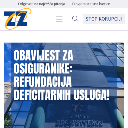
Odgovori na najčešća pitanja
Provjera statusa kartice
STOP KORUPCIJI