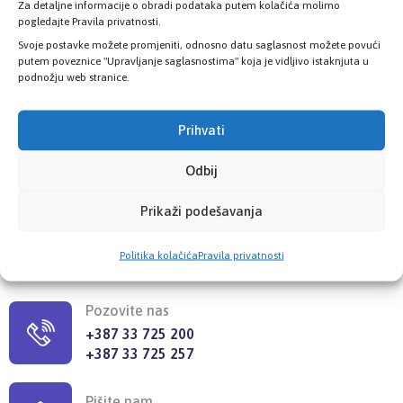
Za detaljne informacije o obradi podataka putem kolačića molimo
pogledajte Pravila privatnosti.
Svoje postavke možete promjeniti, odnosno datu saglasnost možete povući
putem poveznice "Upravljanje saglasnostima" koja je vidljivo istaknjuta u
podnožju web stranice.
Poslovnice
Prihvati
Šest poslovnica zdravstvenog osiguranja
Odbij
Prikaži podešavanja
KONTAKT INFORMACIJE
Politika kolačića
Pravila privatnosti
Pozovite nas
+387 33 725 200
+387 33 725 257
Pišite nam