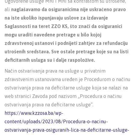
Ugovorene usluge MRI i MRI sa kontrastom su utrošene,
ali
naglašavamo da osiguranicima nije uskraćeno pravo
na iste ukoliko ispunjavaju uslove za izdavanje
Saglasnosti na teret ZZO KS, što znači da osiguranici
mogu uraditi navedene pretrage u bilo kojoj
zdravstvenoj ustanovi i podnijeti zahtjev za refundaciju
utrošenih sredstava. Sve ostale pretrage koje su na listi
deficitarnih usluga su i dalje raspoložive.
Način ostvarivanja prava na usluge u privatnim
zdravstvenim ustanovama uređen je Procedurom o načinu
ostvarivanja prava na deficitarne usluge koja se nalazi na
web stranici Zavoda pod nazivom „Procedura o načinu
ostvarivanja prava na deficitarne usluge“.
https://www.kzzosa.ba/wp-
content/uploads/2023/08/Procedura-o-nacinu-
ostvarivanja-prava-osiguranih-lica-na-deficitarne-usluge-