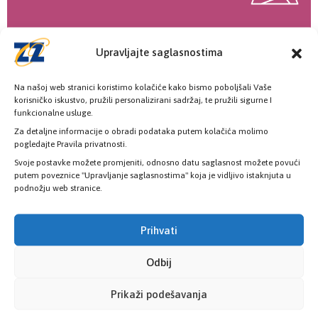
Poslovnice
Upravljajte saglasnostima
Šest poslovnica zdravstvenog osiguranja
Na našoj web stranici koristimo kolačiće kako bismo poboljšali Vaše
korisničko iskustvo, pružili personalizirani sadržaj, te pružili sigurne I
funkcionalne usluge.
KONTAKT INFORMACIJE
Za detaljne informacije o obradi podataka putem kolačića molimo
pogledajte Pravila privatnosti.
Svoje postavke možete promjeniti, odnosno datu saglasnost možete povući
putem poveznice "Upravljanje saglasnostima" koja je vidljivo istaknjuta u
Pozovite nas
podnožju web stranice.
+387 33 725 200
+387 33 725 257
Prihvati
Pišite nam
Odbij
info@kzzosa.ba
Prikaži podešavanja
Pronađite nas