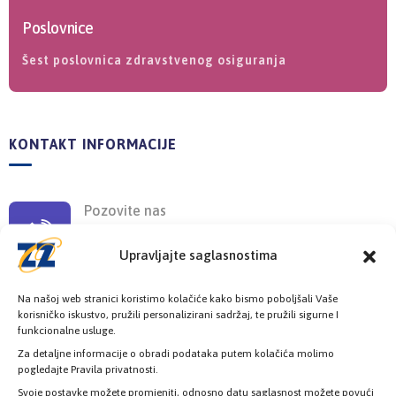
Poslovnice
Šest poslovnica zdravstvenog osiguranja
KONTAKT INFORMACIJE
Pozovite nas
+387 33 725 200
+387 33 725 257
Upravljajte saglasnostima
Pišite nam
Na našoj web stranici koristimo kolačiće kako bismo poboljšali Vaše
korisničko iskustvo, pružili personalizirani sadržaj, te pružili sigurne I
info@kzzosa.ba
funkcionalne usluge.
Za detaljne informacije o obradi podataka putem kolačića molimo
pogledajte Pravila privatnosti.
Pronađite nas
Svoje postavke možete promjeniti, odnosno datu saglasnost možete povući