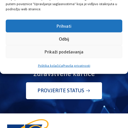
Ložionička br.2, 71 000 Sarajevo
putem poveznice "Upravljanje saglasnostima" koja je vidljivo istaknjuta u
podnožju web stranice.
Radno vrijeme
Prihvati
08:00h - 16:00h
Odbij
Prikaži podešavanja
Provjerite status vaše elektronske
Politika kolačića
Pravila privatnosti
zdravstvene kartice
PROVJERITE STATUS