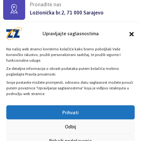
Pronađite nas
Ložionička br.2, 71 000 Sarajevo
Radno vrijeme
Upravljajte saglasnostima
08:00h - 16:00h
Na našoj web stranici koristimo kolačiće kako bismo poboljšali Vaše
korisničko iskustvo, pružili personalizirani sadržaj, te pružili sigurne I
funkcionalne usluge.
Za detaljne informacije o obradi podataka putem kolačića molimo
pogledajte Pravila privatnosti.
Svoje postavke možete promjeniti, odnosno datu saglasnost možete povući
putem poveznice "Upravljanje saglasnostima" koja je vidljivo istaknjuta u
podnožju web stranice.
Provjerite status vaše elektronske
zdravstvene kartice
Prihvati
PROVJERITE STATUS
Odbij
Prikaži podešavanja