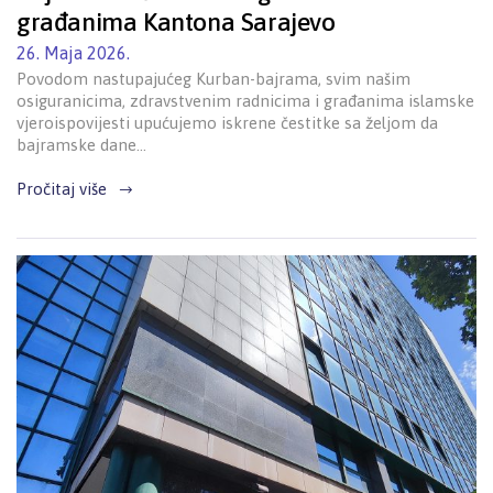
građanima Kantona Sarajevo
26. Maja 2026.
Povodom nastupajućeg Kurban-bajrama, svim našim
osiguranicima, zdravstvenim radnicima i građanima islamske
vjeroispovijesti upućujemo iskrene čestitke sa željom da
bajramske dane…
Pročitaj više