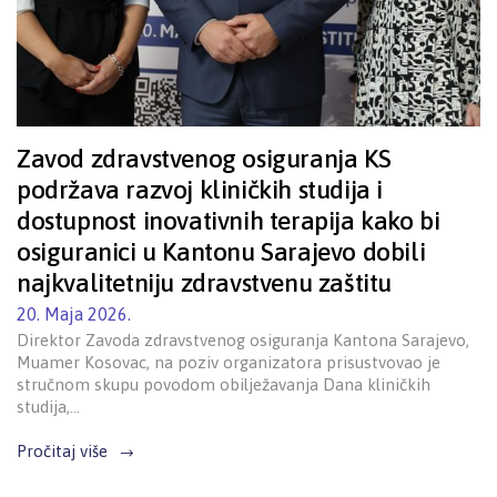
Zavod zdravstvenog osiguranja KS
podržava razvoj kliničkih studija i
dostupnost inovativnih terapija kako bi
osiguranici u Kantonu Sarajevo dobili
najkvalitetniju zdravstvenu zaštitu
20. Maja 2026.
Direktor Zavoda zdravstvenog osiguranja Kantona Sarajevo,
Muamer Kosovac, na poziv organizatora prisustvovao je
stručnom skupu povodom obilježavanja Dana kliničkih
studija,…
Pročitaj više