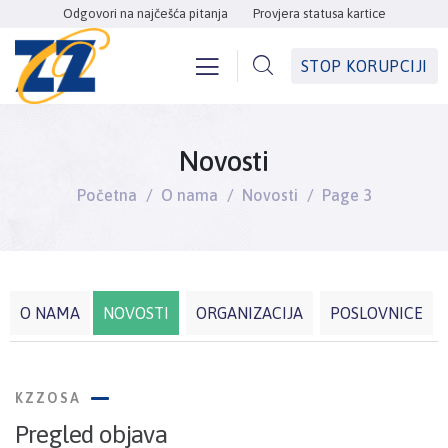
Odgovori na najčešća pitanja
Provjera statusa kartice
STOP KORUPCIJI
Novosti
Početna
O nama
Novosti
Page 3
O NAMA
NOVOSTI
ORGANIZACIJA
POSLOVNICE
KZZOSA
Pregled objava