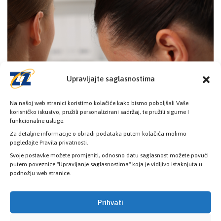
Upravljajte saglasnostima
Na našoj web stranici koristimo kolačiće kako bismo poboljšali Vaše
korisničko iskustvo, pružili personalizirani sadržaj, te pružili sigurne I
funkcionalne usluge.
Za detaljne informacije o obradi podataka putem kolačića molimo
pogledajte Pravila privatnosti.
Svoje postavke možete promjeniti, odnosno datu saglasnost možete povući
putem poveznice "Upravljanje saglasnostima" koja je vidljivo istaknjuta u
podnožju web stranice.
Dan Euromelanoma: Briga o koži je briga
Prihvati
o zdravlju
14. Maja 2026.