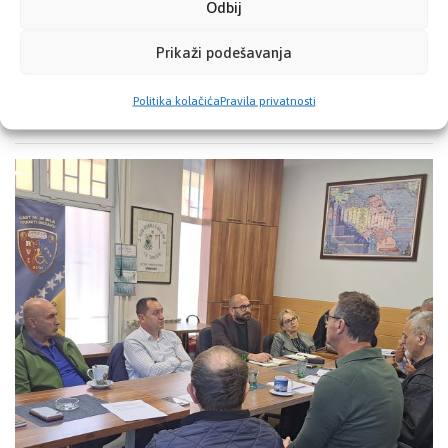
Odbij
maj obilježava se kao Dan Euromelanoma, kada se kroz
brojne aktivnosti ukazuje na važnost prevencije i ranog
Prikaži podešavanja
otkrivanja melanoma i…
Pročitaj više
Politika kolačića
Pravila privatnosti