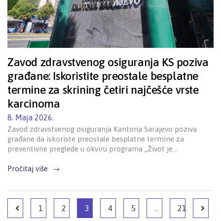
Zavod zdravstvenog osiguranja KS poziva
građane: Iskoristite preostale besplatne
termine za skrining četiri najčešće vrste
karcinoma
8. Maja 2026.
Zavod zdravstvenog osiguranja Kantona Sarajevo poziva
građane da iskoriste preostale besplatne termine za
preventivne preglede u okviru programa „Život je…
Pročitaj više
1
2
3
4
5
…
21