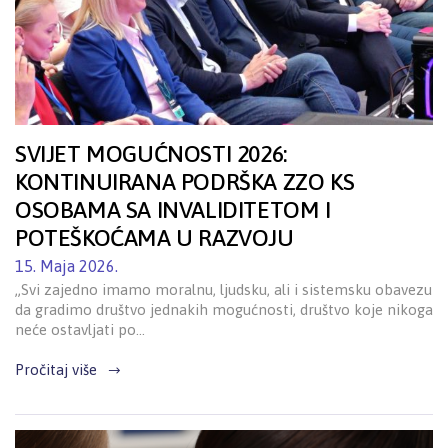
SVIJET MOGUĆNOSTI 2026:
KONTINUIRANA PODRŠKA ZZO KS
OSOBAMA SA INVALIDITETOM I
POTEŠKOĆAMA U RAZVOJU
15. Maja 2026.
„Svi zajedno imamo moralnu, ljudsku, ali i sistemsku obavezu
da gradimo društvo jednakih mogućnosti, društvo koje nikoga
neće ostavljati po…
Pročitaj više