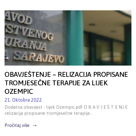
OBAVJEŠTENJE – RELIZACIJA PROPISANE
TROMJESEČNE TERAPIJE ZA LIJEK
OZEMPIC
21. Oktobra 2022.
Dodatna obavijest - lijek Ozempic.pdf O B A V J E Š T E NJ E
relizacija propisane tromjesečne terapije…
Pročitaj više