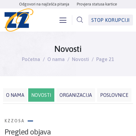
Odgovori na najčešća pitanja
Provjera statusa kartice
STOP KORUPCIJI
Novosti
Početna
O nama
Novosti
Page 21
O NAMA
NOVOSTI
ORGANIZACIJA
POSLOVNICE
KZZOSA
Pregled objava