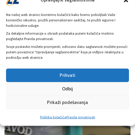
Na našoj web stranici koristimo kolačiće kako bismo poboljšali Vaše
korisničko iskustvo, pružili personalizirani sadržaj, te pružili sigurne I
funkcionalne usluge.
Zavod zdravstvenog osiguranja KS i Ured
Za detaljne informacije o obradi podataka putem kolačića molimo
za borbu protiv korupcije i upravljanje
pogledajte Pravila privatnosti.
kvalitetom KS potpisali Memorandum o
Svoje postavke možete promjeniti, odnosno datu saglasnost možete povući
putem poveznice "Upravljanje saglasnostima" koja je vidljivo istaknjuta u
razumijevanju i saradnji u oblasti borbe
podnožju web stranice.
protiv korupcije
5. Jula 2022.
Prihvati
Direktor Zavoda zdravstvenog osiguranja Kantona Sarajevo
Muamer Kosovac i šef Ureda za borbu protiv korupcije i
Odbij
upravljanje kvalitetom KS Erduan…
Prikaži podešavanja
Pročitaj više
Politika kolačića
Pravila privatnosti