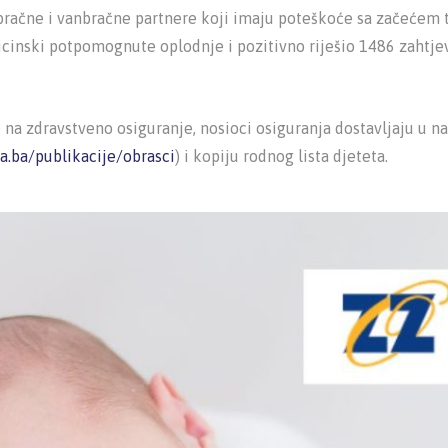
a bračne i vanbračne partnere koji imaju poteškoće sa začećem 
inski potpomognute oplodnje i pozitivno riješio 1486 zahtjev
na zdravstveno osiguranje, nosioci osiguranja dostavljaju u na
.ba/publikacije/obrasci
) i kopiju rodnog lista djeteta.