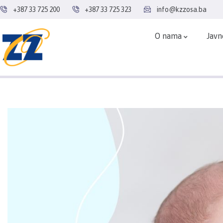
+387 33 725 200
+387 33 725 323
info@kzzosa.ba
O nama
Javn