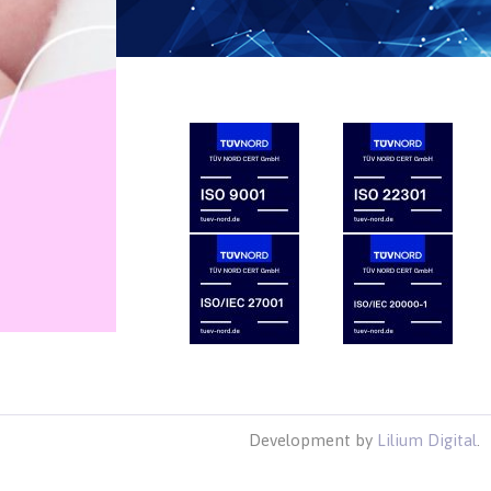
tite nas
Development by
Lilium Digital
.