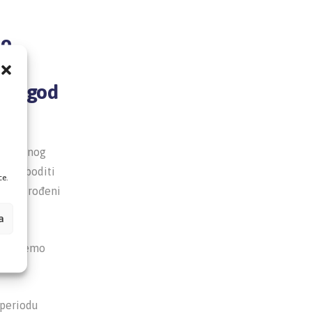
mo
oji god
,
avstvenog
 osloboditi
ce.
i tek rođeni
a
tvrđujemo
 periodu