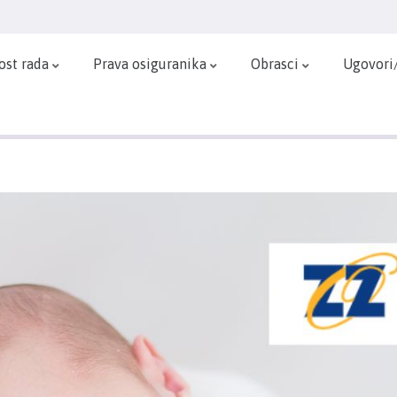
ost rada
Prava osiguranika
Obrasci
Ugovori