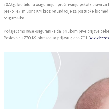
2022.g. bio lider u osiguranju i proširivanju paketa prava z
preko 4.7 miliona KM kroz refundacije za postupke biomedic
osiguranika.
Podsjećamo naše osiguranike da, prilikom prve prijave bebe 
Poslovnicu ZZO KS, obrazac za prijavu člana ZO1 (
www.kzzosa