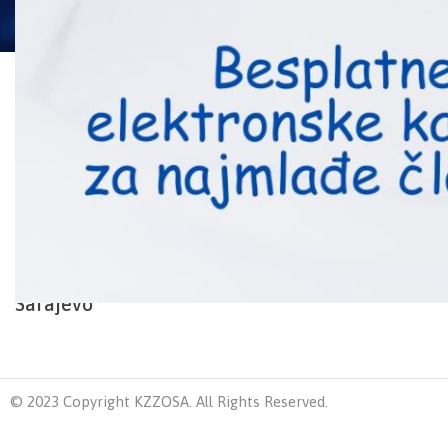
O nama
U cilju ostvarivanja prav
osiguravanja sredstava
zdravstvenog osiguranj
Zavod zdravstvenog osi
Zavod zdravstvenog
Kantona Sarajevo, sa sj
Ložionička broj 2.
osiguranja Kantona
Sarajevo
© 2023 Copyright KZZOSA. All Rights Reserved.