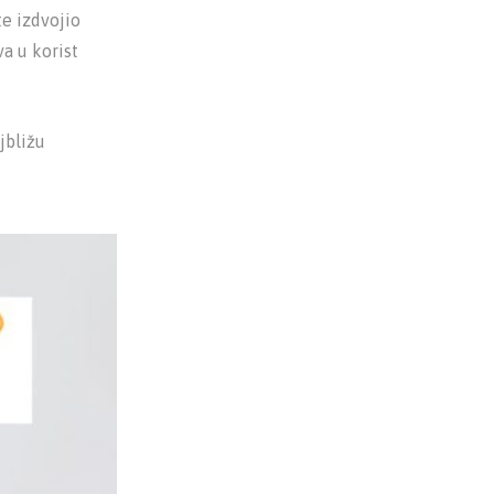
te izdvojio
a u korist
jbližu