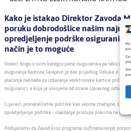
Kako je istakao Direktor Zavoda 
poruku dobrodošlice našim najml
opredjeljenje podrške osiguranicim
Na 
način je to moguće
pru
Za 
pri
Vodeći brigu o svim kategorijama osiguranika pa tako i o 
Svo
osiguranja Kantona Sarajevo je dao prijedlog Odluke o nakna
pov
plaćanja naknade za izdavanje elektronske kartice prilikom 
osiguranici, a koja je usvojena od strane Upravnog odbora.
Cijeneći pronatalitetne politike kao veoma značajne, šalj
opredjeljenje podrške i olakšanje pristupa pravima na koji 
Podsjećamo da Zavod kroz programe su(finansiranja) potpomo