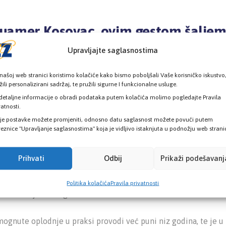
Muamer Kosovac, ovim gestom šalje
ađim osiguranicima te potvrđujemo
Upravljajte saglasnostima
a i olakšanje pristupa pravima na k
našoj web stranici koristimo kolačiće kako bismo poboljšali Vaše korisničko iskustvo
žili personalizirani sadržaj, te pružili sigurne I funkcionalne usluge.
detaljne informacije o obradi podataka putem kolačića molimo pogledajte Pravila
vatnosti.
našem najvećem blagu – našim najmlađim članovima, Zavod zdr
je postavke možete promjeniti, odnosno datu saglasnost možete povući putem
di za izdavanje elektronskih zdravstvenih kartica, kojom će se
eznice "Upravljanje saglasnostima" koja je vidljivo istaknjuta u podnožju web strani
prve prijave na zdravstveno osiguranje u Kantonu Sarajevo, naš
Prihvati
Odbij
Prikaži podešavanj
emo poruku dobrodošlice našim najmlađim osiguranicima te po
Politika kolačića
Pravila privatnosti
god način je to moguće.
gnute oplodnje u praksi provodi već puni niz godina, te je u