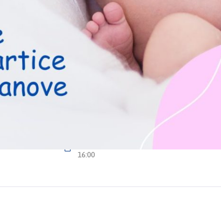
Kontakt
Pra
a i
Ložionička 2, 71 000 Sarajevo
 iz obaveznog
info@kzzosa.ba
a osnovan je
+387 33 725 200
guranja
edištem u
+387 33 725 323
Ponedjeljak - Petak: 08:00 -
16:00