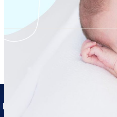
Provjerite status vaše elekt