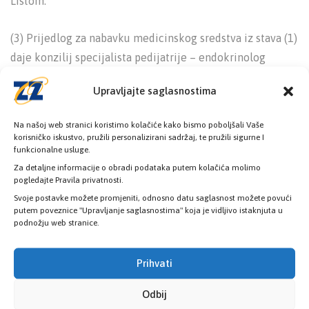
Listom.
(3) Prijedlog za nabavku medicinskog sredstva iz stava (1)
daje konzilij specijalista pedijatrije – endokrinolog
Pedijatrijske klinike Kliničkog centra Univerziteta u
Upravljajte saglasnostima
Sarajevu, a za medicinska sredstva iz stava (2) ovog člana
daje konzilij subspecijalista endokrinologa/dijabetologa
Na našoj web stranici koristimo kolačiće kako bismo poboljšali Vaše
Klinike za endokrinologiju i bolesti metabolizma.
korisničko iskustvo, pružili personalizirani sadržaj, te pružili sigurne I
funkcionalne usluge.
Za detaljne informacije o obradi podataka putem kolačića molimo
Potvrdu o potrebi medicinskog sredstva, propisuje
pogledajte Pravila privatnosti.
specijalista pedijatrije – endokrinolog ili pedijatar
Svoje postavke možete promjeniti, odnosno datu saglasnost možete povući
odnosno izabrani doktor porodične medicine za osigurana
putem poveznice "Upravljanje saglasnostima" koja je vidljivo istaknjuta u
podnožju web stranice.
lica do 18 godine, a specijalista interne medicine –
endokrinolog/dijabetolog ili izabrani doktor porodične
Prihvati
medicine za osigurana lica u dobi iznad 18 godina.
Odbij
(4) Lica koja su ostvarila pravo na ovo pomagalo prije 18.