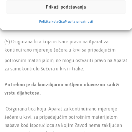
godine života na teret sredstava iz obaveznog
Prikaži podešavanja
zdravstvenog osiguranja, nastavljaju koristiti to pravo i
Politika kolačića
Pravila privatnosti
nakon navršenih 18 godina života.
(5) Osigurana lica koja ostvare pravo na Aparat za
kontinuirano mjerenje šećera u krvi sa pripadajućim
potrošnim materijalom, ne mogu ostvariti pravo na Aparat
za samokontrolu šećera u krvi i trake.
Potrebno je da konzilijarno mišljeno obavezno sadrži
vrstu dijabetesa.
Osigurana lica koja Aparat za kontinuirano mjerenje
šećera u krvi, sa pripadajućim potrošnim materijalom
nabave kod isporučioca sa kojim Zavod nema zaključen