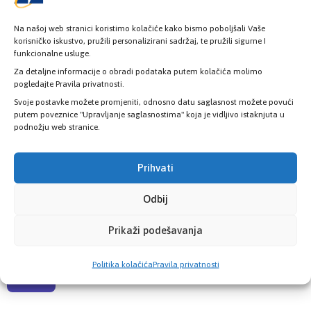
KONTAKT INFORMACIJE
Na našoj web stranici koristimo kolačiće kako bismo poboljšali Vaše
korisničko iskustvo, pružili personalizirani sadržaj, te pružili sigurne I
funkcionalne usluge.
Pozovite nas
Za detaljne informacije o obradi podataka putem kolačića molimo
+387 33 725 200
pogledajte Pravila privatnosti.
+387 33 725 257
Svoje postavke možete promjeniti, odnosno datu saglasnost možete povući
putem poveznice "Upravljanje saglasnostima" koja je vidljivo istaknjuta u
podnožju web stranice.
Pišite nam
info@kzzosa.ba
Prihvati
Pronađite nas
Odbij
Ložionička br.2, 71 000 Sarajevo
Prikaži podešavanja
Radno vrijeme
Politika kolačića
Pravila privatnosti
08:00h - 16:00h