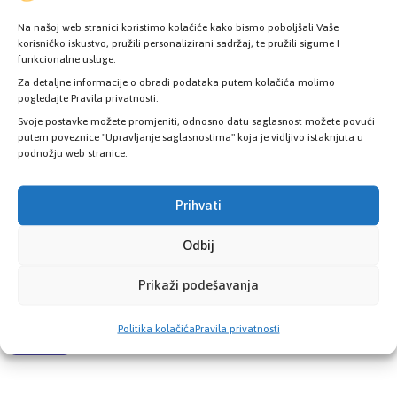
Na našoj web stranici koristimo kolačiće kako bismo poboljšali Vaše
korisničko iskustvo, pružili personalizirani sadržaj, te pružili sigurne I
funkcionalne usluge.
Pozovite nas
Za detaljne informacije o obradi podataka putem kolačića molimo
+387 33 725 200
pogledajte Pravila privatnosti.
+387 33 725 257
Svoje postavke možete promjeniti, odnosno datu saglasnost možete povući
putem poveznice "Upravljanje saglasnostima" koja je vidljivo istaknjuta u
Pišite nam
podnožju web stranice.
info@kzzosa.ba
Prihvati
Pronađite nas
Odbij
Ložionička br.2, 71 000 Sarajevo
Prikaži podešavanja
Radno vrijeme
Politika kolačića
Pravila privatnosti
08:00h - 16:00h