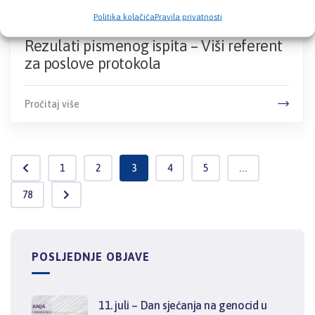
108,64 KB
2. Juna 2026.
Politika kolačića
Pravila privatnosti
Rezulati pismenog ispita – Viši referent
za poslove protokola
Pročitaj više
1
2
3
4
5
...
78
POSLJEDNJE OBJAVE
11. juli – Dan sjećanja na genocid u