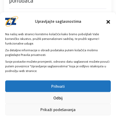
ponuđača
Pročitaj više
Upravljajte saglasnostima
Obavijest o održavanju usmenog ispita –
Na našoj web stranici koristimo kolačiće kako bismo poboljšali Vaše
korisničko iskustvo, pružili personalizirani sadržaj, te pružili sigurne I
Viši referent za poslove protokola
funkcionalne usluge.
72,88 KB
2. Juna 2026.
Za detaljne informacije o obradi podataka putem kolačića molimo
pogledajte Pravila privatnosti.
Svoje postavke možete promjeniti, odnosno datu saglasnost možete povući
Obavijest o održavanju usmenog ispita
putem poveznice "Upravljanje saglasnostima" koja je vidljivo istaknjuta u
– Viši referent za poslove protokola
podnožju web stranice.
Pročitaj više
Prihvati
Odbij
Rezulati pismenog ispita – Viši referent
Prikaži podešavanja
za poslove protokola