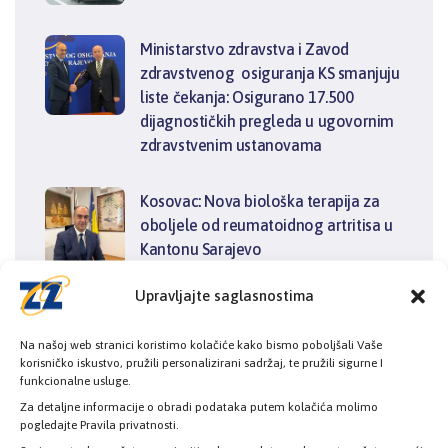
Ministarstvo zdravstva i Zavod
zdravstvenog osiguranja KS smanjuju
liste čekanja: Osigurano 17.500
dijagnostičkih pregleda u ugovornim
zdravstvenim ustanovama
Kosovac: Nova biološka terapija za
oboljele od reumatoidnog artritisa u
Kantonu Sarajevo
Upravljajte saglasnostima
Na našoj web stranici koristimo kolačiće kako bismo poboljšali Vaše
korisničko iskustvo, pružili personalizirani sadržaj, te pružili sigurne I
KATEGORIJE
funkcionalne usluge.
Za detaljne informacije o obradi podataka putem kolačića molimo
pogledajte Pravila privatnosti.
Novosti