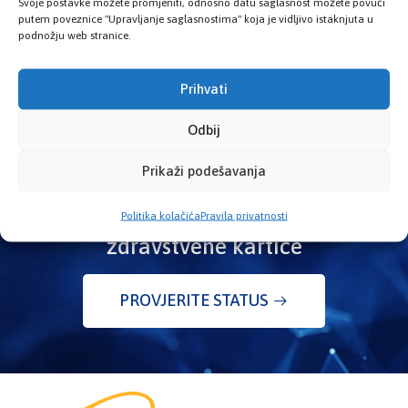
Svoje postavke možete promjeniti, odnosno datu saglasnost možete povući
putem poveznice "Upravljanje saglasnostima" koja je vidljivo istaknjuta u
podnožju web stranice.
Prihvati
Odbij
Prikaži podešavanja
Politika kolačića
Pravila privatnosti
Provjerite status vaše elektronske
zdravstvene kartice
PROVJERITE STATUS