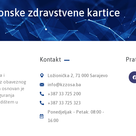
ronske zdravstvene kartice
Kontakt
Pra
a i
Ložionička 2, 71 000 Sarajevo
 iz obaveznog
info@kzzosa.ba
a osnovan je
+387 33 725 200
guranja
edištem u
+387 33 725 323
Ponedjeljak - Petak: 08:00 -
16:00