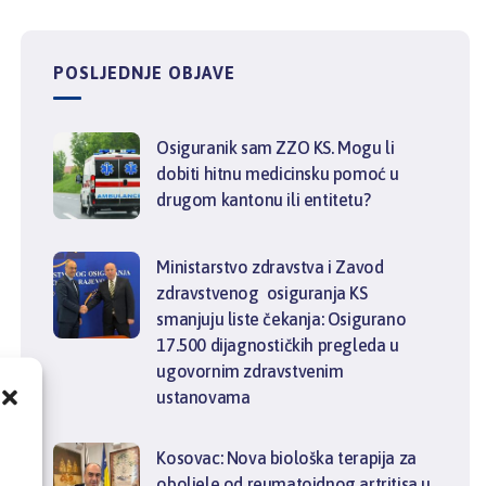
POSLJEDNJE OBJAVE
Osiguranik sam ZZO KS. Mogu li
dobiti hitnu medicinsku pomoć u
drugom kantonu ili entitetu?
Ministarstvo zdravstva i Zavod
zdravstvenog osiguranja KS
smanjuju liste čekanja: Osigurano
17.500 dijagnostičkih pregleda u
ugovornim zdravstvenim
ustanovama
,
Kosovac: Nova biološka terapija za
oboljele od reumatoidnog artritisa u