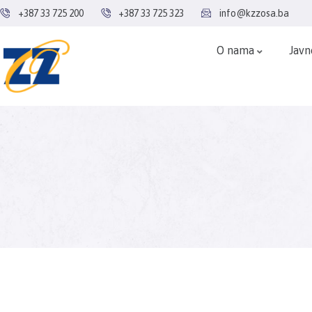
+387 33 725 200
+387 33 725 323
info@kzzosa.ba
O nama
Javn