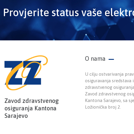
Provjerite status vaše elekt
O nama
U cilju ostvarivanja prav
osiguravanja sredstava
zdravstvenog osiguranj
Zavod zdravstvenog osi
Zavod zdravstvenog
Kantona Sarajevo, sa sj
Ložionička broj 2.
osiguranja Kantona
Sarajevo