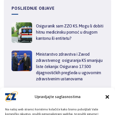
POSLJEDNJE OBJAVE
Osiguranik sam ZZO KS. Mogu li dobiti
hitnu medicinsku pomoć u drugom
kantonu ili entitetu?
Ministarstvo zdravstva i Zavod
zdravstvenog osiguranja KS smanjuju
liste čekanja: Osigurano 17.500
dijagnostičkih pregleda u ugovornim
zdravstvenim ustanovama
Kosovac: Nova biološka terapija za
Upravljajte saglasnostima
oboljele od reumatoidnog artritisa u
Kantonu Sarajevo
Na našoj web stranici koristimo kolačiće kako bismo poboljšali Vaše
korisničko iskustvo, pružili personalizirani sadržaj, te pružili sigurne I