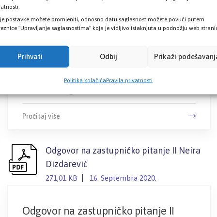
završila na dan 31.12.2018. i izvještaj
vatnosti.
nezavisnog revizora
je postavke možete promjeniti, odnosno datu saglasnost možete povući putem
eznice "Upravljanje saglasnostima" koja je vidljivo istaknjuta u podnožju web strani
2,47 MB
16. Septembra 2020.
Prihvati
Odbij
Prikaži podešavanj
Finansijski izvještaji za godinu koja je
završila na dan 31.12.2018. i izvještaj
Politika kolačića
Pravila privatnosti
nezavisnog revizora
Pročitaj više
Odgovor na zastupničko pitanje II Neira
Dizdarević
271,01 KB
16. Septembra 2020.
Odgovor na zastupničko pitanje II