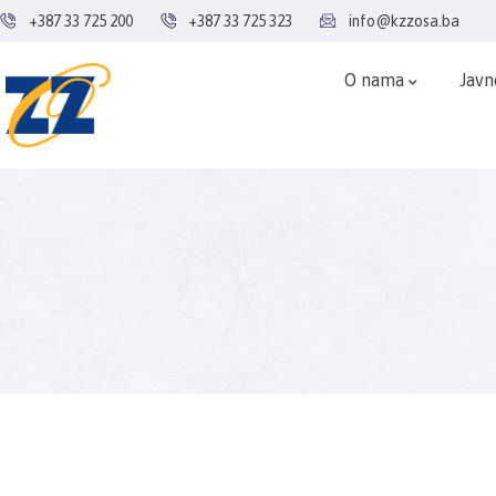
+387 33 725 200
+387 33 725 323
info@kzzosa.ba
O nama
Javn