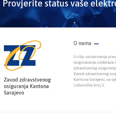
Provjerite status vaše elekt
O nama
U cilju ostvarivanja prav
osiguravanja sredstava
zdravstvenog osiguranj
Zavod zdravstvenog osi
Zavod zdravstvenog
Kantona Sarajevo, sa sj
Ložionička broj 2.
osiguranja Kantona
Sarajevo