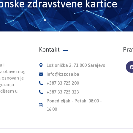
ronske zdravstvene kartice
Kontakt
Pra
a i
Ložionička 2, 71 000 Sarajevo
 iz obaveznog
info@kzzosa.ba
a osnovan je
+387 33 725 200
guranja
edištem u
+387 33 725 323
Ponedjeljak - Petak: 08:00 -
16:00