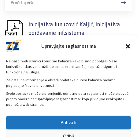
Pročitaj više
Inicijativa Junuzović Kaljić, Inicijativa
održavanje inf.sistema
450,35 KB
22. Septembra 2020.
Upravljajte saglasnostima
Inicijativa Junuzović Kaljić, Inicijativa
Na našoj web stranici koristimo kolačiće kako bismo poboljšali Vaše
održavanje inf.sistema
korisničko iskustvo, pružili personalizirani sadržaj, te pružili sigurne I
funkcionalne usluge.
Za detaljne informacije o obradi podataka putem kolačića molimo
Pročitaj više
pogledajte Pravila privatnosti.
Svoje postavke možete promjeniti, odnosno datu saglasnost možete povući
putem poveznice "Upravljanje saglasnostima" koja je vidljivo istaknjuta u
podnožju web stranice.
1
...
30
31
32
33
Prihvati
34
35
Odbij