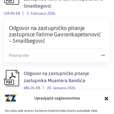
Smailbegović
339,40 KB
2. Februara 2026.
Odgovor na zastupničko pitanje
zastupnice Fatime Gavrankapetanović
– Smailbegović
Pročitaj više
Odgovor na zastupničko pitanje
zastupnika Muamera Bandića
486,26 KB
20. Januara 2026.
Upravljajte saglasnostima
Odgovor na zastupničko pitanje
zastupnika Muamera Bandića
Na našoj web stranici koristimo kolačiće kako bismo poboljšali Vaše