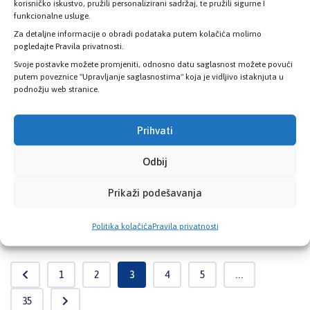
korisničko iskustvo, pružili personalizirani sadržaj, te pružili sigurne I
funkcionalne usluge.
Pročitaj više
Za detaljne informacije o obradi podataka putem kolačića molimo
pogledajte Pravila privatnosti.
Svoje postavke možete promjeniti, odnosno datu saglasnost možete povući
Informacija o održanoj 5. redovnoj
putem poveznice "Upravljanje saglasnostima" koja je vidljivo istaknjuta u
podnožju web stranice.
sjednici UO
13,60 KB
20. Januara 2026.
Prihvati
Informacija o održanoj 5. redovnoj
Odbij
sjednici UO
Prikaži podešavanja
Pročitaj više
Politika kolačića
Pravila privatnosti
1
2
3
4
5
...
35