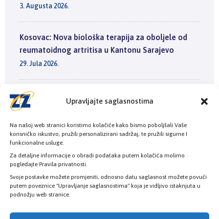
3. Augusta 2026.
Kosovac: Nova biološka terapija za oboljele od
reumatoidnog artritisa u Kantonu Sarajevo
29. Jula 2026.
Počele pripreme za novu kampanju „Život je u
Upravljajte saglasnostima
pitanju“ – veći budžet, novi model prijave i
nastavak besplatnih preventivnih pregleda
Na našoj web stranici koristimo kolačiće kako bismo poboljšali Vaše
korisničko iskustvo, pružili personalizirani sadržaj, te pružili sigurne I
25. Jula 2026.
funkcionalne usluge.
Za detaljne informacije o obradi podataka putem kolačića molimo
pogledajte Pravila privatnosti.
Svoje postavke možete promjeniti, odnosno datu saglasnost možete povući
putem poveznice "Upravljanje saglasnostima" koja je vidljivo istaknjuta u
podnožju web stranice.