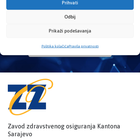
Prihvati
Odbij
Provjerite status vaše elektronske
zdravstvene kartice
Prikaži podešavanja
Politika kolačića
Pravila privatnosti
PROVJERITE STATUS
Zavod zdravstvenog osiguranja Kantona
Sarajevo